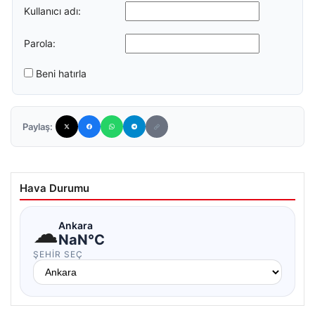
Kullanıcı adı:
Parola:
Beni hatırla
Paylaş:
Hava Durumu
☁
Ankara
NaN°C
ŞEHIR SEÇ