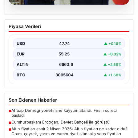
06.08.2026
Cumhurbaşkanı Erdoğan, Devlet
Piyasa Verileri
Bahçeli ile görüştü
USD
47.74
▲ +0.18%
EUR
55.25
▲ +0.32%
ALTIN
6660.6
▲ +2.59%
BTC
3095604
▲ +1.50%
Son Eklenen Haberler
Ahbap Derneği yönetimine kayyum atandı. Fesih süreci
■
başladı
Cumhurbaşkanı Erdoğan, Devlet Bahçeli ile görüştü
■
Altın fiyatları canlı 2 Nisan 2026: Altın fiyatları ne kadar oldu?
■
Gram, çeyrek, yarım ve cumhuriyet altını alış satış fiyatları