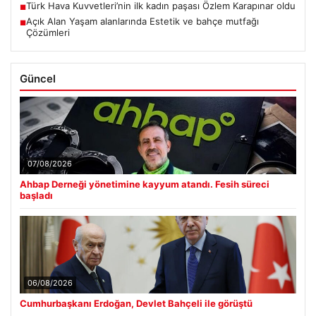
Türk Hava Kuvvetleri’nin ilk kadın paşası Özlem Karapınar oldu
■
Açık Alan Yaşam alanlarında Estetik ve bahçe mutfağı
■
Çözümleri
Güncel
07/08/2026
Ahbap Derneği yönetimine kayyum atandı. Fesih süreci
başladı
06/08/2026
Cumhurbaşkanı Erdoğan, Devlet Bahçeli ile görüştü