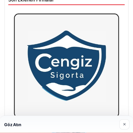
×
Göz Atın
Hastaş Beton