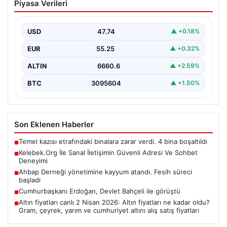
Piyasa Verileri
Adresi Ve Sohbet Deneyimi
Dijital çağında bireylerin güvenli bir şekilde irtibat
sağlaması kritik bir önem taşımaktadır. Güncel olarak…
USD
47.74
▲ +0.18%
EUR
55.25
▲ +0.32%
ALTIN
6660.6
▲ +2.59%
BTC
3095604
▲ +1.50%
Son Eklenen Haberler
Temel kazısı etrafındaki binalara zarar verdi. 4 bina boşaltıldı
■
Kelebek.Org İle Sanal İletişimin Güvenli Adresi Ve Sohbet
■
Deneyimi
Ahbap Derneği yönetimine kayyum atandı. Fesih süreci
■
başladı
Cumhurbaşkanı Erdoğan, Devlet Bahçeli ile görüştü
■
Altın fiyatları canlı 2 Nisan 2026: Altın fiyatları ne kadar oldu?
■
Gram, çeyrek, yarım ve cumhuriyet altını alış satış fiyatları