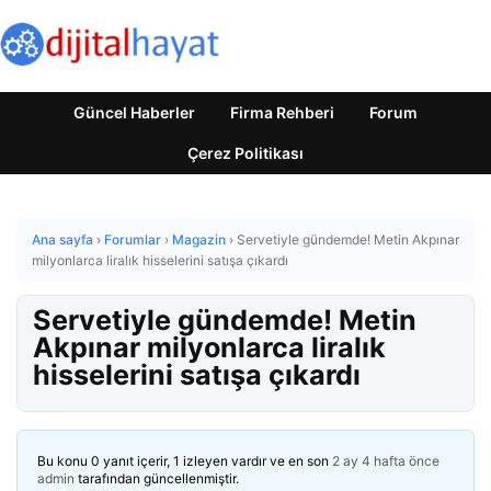
Güncel Haberler
Firma Rehberi
Forum
Çerez Politikası
Ana sayfa
›
Forumlar
›
Magazin
›
Servetiyle gündemde! Metin Akpınar
milyonlarca liralık hisselerini satışa çıkardı
Servetiyle gündemde! Metin
Akpınar milyonlarca liralık
hisselerini satışa çıkardı
Bu konu 0 yanıt içerir, 1 izleyen vardır ve en son
2 ay 4 hafta önce
admin
tarafından güncellenmiştir.