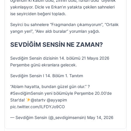
öğrendin ki kalbin dolu, zihnin dolu, ruhun dolu” diyerek
yakınlaşıyor. Dicle ve Erkan’ın yatakta çekilen sahneleri
ise seyirciden beğeni topladı.
Seyirci bu sahnelere “Fragmandan çıkamıyorum”, “Ortalık
yangın yeri”, “Alev aldı buralar” yorumları yağdı.
SEVDİĞİM SENSİN NE ZAMAN?
Sevdiğim Sensin dizisinin 14. bölümü 21 Mayıs 2026
Perşembe günü ekranlara gelecek.
Sevdiğim Sensin I 14. Bölüm 1. Tanıtım
“Ablam hayatta, bundan güzel gün olur.” ?
#SevdiğimSensin yeni bölümüyle Perşembe 20.00’de
Star’da!
@startv @ayyapim
pic.twitter.com/ILFDYJo9CO
— Sevdiğim Sensin (@_sevdigimsensin) May 14, 2026