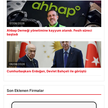
07/08/2026
Ahbap Derneği yönetimine kayyum atandı. Fesih süreci
başladı
06/08/2026
Cumhurbaşkanı Erdoğan, Devlet Bahçeli ile görüştü
Son Eklenen Firmalar