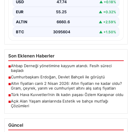
USD
47.74
▲ +0.18%
EUR
55.25
▲ +0.32%
ALTIN
6660.6
▲ +2.59%
BTC
3095604
▲ +1.50%
Son Eklenen Haberler
Ahbap Derneği yönetimine kayyum atandı. Fesih süreci
■
başladı
Cumhurbaşkanı Erdoğan, Devlet Bahçeli ile görüştü
■
Altın fiyatları canlı 2 Nisan 2026: Altın fiyatları ne kadar oldu?
■
Gram, çeyrek, yarım ve cumhuriyet altını alış satış fiyatları
Türk Hava Kuvvetleri’nin ilk kadın paşası Özlem Karapınar oldu
■
Açık Alan Yaşam alanlarında Estetik ve bahçe mutfağı
■
Çözümleri
Güncel