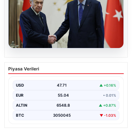
06.08.2026
Cumhurbaşkanı Erdoğan, Devlet
Piyasa Verileri
Bahçeli ile görüştü
USD
47.71
▲ +0.16%
EUR
55.04
• 0.01%
ALTIN
6548.8
▲ +0.87%
BTC
3050045
▼ -1.03%