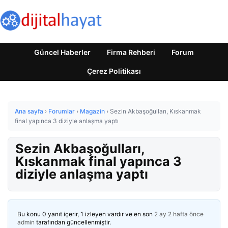
Güncel Haberler
Firma Rehberi
Forum
Çerez Politikası
Ana sayfa
›
Forumlar
›
Magazin
›
Sezin Akbaşoğulları, Kıskanmak
final yapınca 3 diziyle anlaşma yaptı
Sezin Akbaşoğulları,
Kıskanmak final yapınca 3
diziyle anlaşma yaptı
Bu konu 0 yanıt içerir, 1 izleyen vardır ve en son
2 ay 2 hafta önce
admin
tarafından güncellenmiştir.