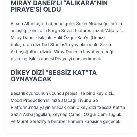
MİRAY DANER’Lİ “ALIKARA”NIN
PİRAYE’Sİ OLDU
Birsen Altuntaş’ın haberine göre; Sezin Akbaşoğulları’nın
anlaştığı ikinci dizi Karga Seven Pictures imzalı “Alıkara”…
Miray Daner (Işıkl) ile Halit Özgür Sarı’yı (Deniz)
buluşturan dizi Tod Studios’ta yayınlanacak. Sezin
Akbaşoğulları, dizide Miray Daner’in hayat vereceği
psikolog Işık’ın annesi Piraye’yi canlandıracak.
DİKEY DİZİ “SESSİZ KAT”TA
OYNAYACAK
Başarılı oyuncunun üçüncü projesi ise bir dikey dizi…
Mood Production’ın imza atacağı Tivubu Go
Platformu’nda yayınlanacak olan dikey dizi “Sessiz Kat”ta
Sezin Akbaşoğulları, Zeynep Çamcı, Özgür Cem Tuğluk
ve Murat Serezli’yle beraber kamera karşısına geçecek.