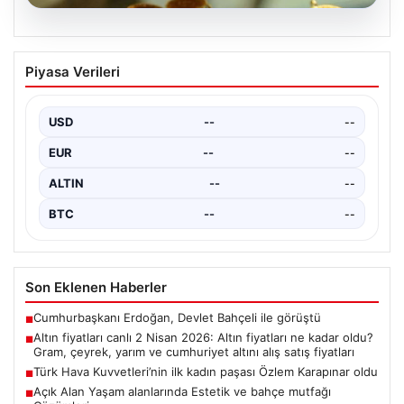
05.08.2026
Altın fiyatları canlı 2 Nisan 2026: Altın
Piyasa Verileri
fiyatları ne kadar oldu? Gram, çeyrek,
yarım ve cumhuriyet altını alış satış
fiyatları
USD
--
--
EUR
--
--
ALTIN
--
--
BTC
--
--
Son Eklenen Haberler
Cumhurbaşkanı Erdoğan, Devlet Bahçeli ile görüştü
■
Altın fiyatları canlı 2 Nisan 2026: Altın fiyatları ne kadar oldu?
■
Gram, çeyrek, yarım ve cumhuriyet altını alış satış fiyatları
Türk Hava Kuvvetleri’nin ilk kadın paşası Özlem Karapınar oldu
■
Açık Alan Yaşam alanlarında Estetik ve bahçe mutfağı
■