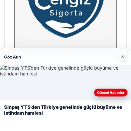
×
Göz Atın
Cengiz Sigorta
23/06/2026
Web sitemizi nasıl kullandığınızı daha iyi anlayabilmek,
Güncel Haberler
deneyiminizi kişiselleştirmek ve geliştirmek amacıyla çerezler
kullanıyoruz.
Çerez Politikamız
Sinpaş YTS’den Türkiye genelinde güçlü büyüme ve
istihdam hamlesi
Reddet
Kabul Et
© 2026 Dijital Hayat – Güncel Haberler