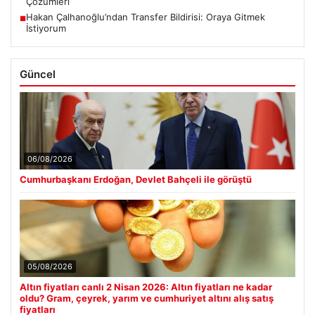
Çözümleri
Hakan Çalhanoğlu’ndan Transfer Bildirisi: Oraya Gitmek
■
İstiyorum
Güncel
06/08/2026
Cumhurbaşkanı Erdoğan, Devlet Bahçeli ile görüştü
05/08/2026
Altın fiyatları canlı 2 Nisan 2026: Altın fiyatları ne kadar
oldu? Gram, çeyrek, yarım ve cumhuriyet altını alış satış
fiyatları