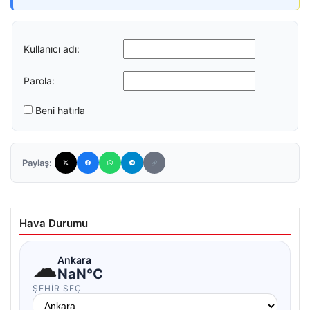
Kullanıcı adı:
Parola:
Beni hatırla
Paylaş:
Hava Durumu
☁
Ankara
NaN°C
ŞEHIR SEÇ