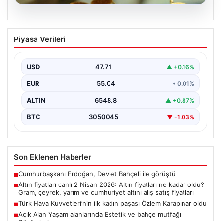
05.08.2026
Altın fiyatları canlı 2 Nisan 2026: Altın
Piyasa Verileri
fiyatları ne kadar oldu? Gram, çeyrek,
yarım ve cumhuriyet altını alış satış
fiyatları
USD
47.71
▲ +0.16%
EUR
55.04
• 0.01%
ALTIN
6548.8
▲ +0.87%
BTC
3050045
▼ -1.03%
Son Eklenen Haberler
Cumhurbaşkanı Erdoğan, Devlet Bahçeli ile görüştü
■
Altın fiyatları canlı 2 Nisan 2026: Altın fiyatları ne kadar oldu?
■
Gram, çeyrek, yarım ve cumhuriyet altını alış satış fiyatları
Türk Hava Kuvvetleri’nin ilk kadın paşası Özlem Karapınar oldu
■
Açık Alan Yaşam alanlarında Estetik ve bahçe mutfağı
■