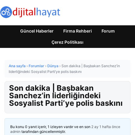
Güncel Haberler
Firma Rehberi
Forum
Çerez Politikası
Ana sayfa
›
Forumlar
›
Dünya
›
Son dakika | Başbakan Sanchez’in
liderliğindeki Sosyalist Parti’ye polis baskını
Son dakika | Başbakan
Sanchez’in liderliğindeki
Sosyalist Parti’ye polis baskını
Bu konu 0 yanıt içerir, 1 izleyen vardır ve en son
2 ay 1 hafta önce
admin
tarafından güncellenmiştir.