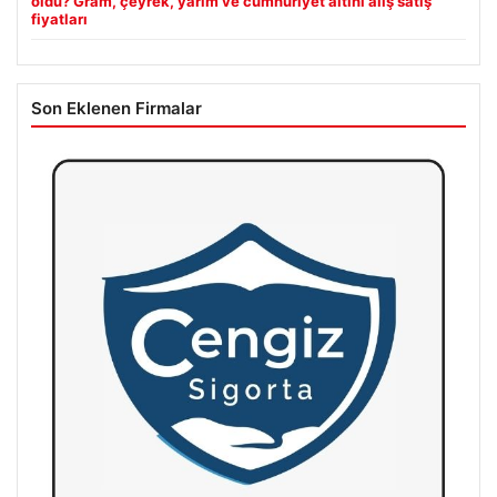
oldu? Gram, çeyrek, yarım ve cumhuriyet altını alış satış
fiyatları
Son Eklenen Firmalar