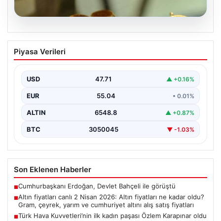
05.08.2026
Altın fiyatları canlı 2 Nisan 2026: Altın
Piyasa Verileri
fiyatları ne kadar oldu? Gram, çeyrek,
yarım ve cumhuriyet altını alış satış
fiyatları
USD
47.71
▲ +0.16%
EUR
55.04
• 0.01%
ALTIN
6548.8
▲ +0.87%
BTC
3050045
▼ -1.03%
Son Eklenen Haberler
Cumhurbaşkanı Erdoğan, Devlet Bahçeli ile görüştü
■
Altın fiyatları canlı 2 Nisan 2026: Altın fiyatları ne kadar oldu?
■
Gram, çeyrek, yarım ve cumhuriyet altını alış satış fiyatları
Türk Hava Kuvvetleri’nin ilk kadın paşası Özlem Karapınar oldu
■