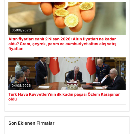
05/08/2026
Altın fiyatları canlı 2 Nisan 2026: Altın fiyatları ne kadar
oldu? Gram, çeyrek, yarım ve cumhuriyet altını alış satış
fiyatları
04/08/2026
Türk Hava Kuvvetleri’nin ilk kadın paşası Özlem Karapınar
oldu
Son Eklenen Firmalar