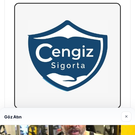
×
Göz Atın
Hastaş Beton
26/05/2026