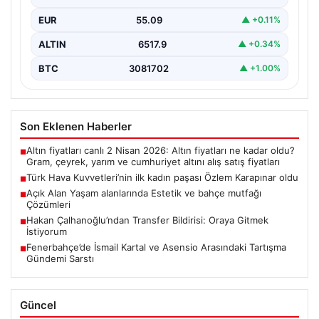
EUR
55.09
▲ +0.11%
ALTIN
6517.9
▲ +0.34%
BTC
3081702
▲ +1.00%
Son Eklenen Haberler
Altın fiyatları canlı 2 Nisan 2026: Altın fiyatları ne kadar oldu?
■
Gram, çeyrek, yarım ve cumhuriyet altını alış satış fiyatları
Türk Hava Kuvvetleri’nin ilk kadın paşası Özlem Karapınar oldu
■
Açık Alan Yaşam alanlarında Estetik ve bahçe mutfağı
■
Çözümleri
Hakan Çalhanoğlu’ndan Transfer Bildirisi: Oraya Gitmek
■
İstiyorum
Fenerbahçe’de İsmail Kartal ve Asensio Arasındaki Tartışma
■
Gündemi Sarstı
Güncel