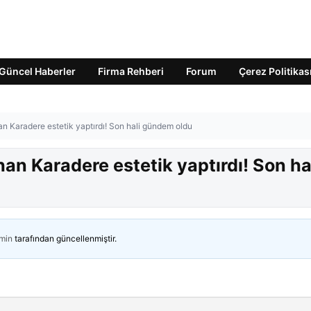
Güncel Haberler
Firma Rehberi
Forum
Çerez Politikas
an Karadere estetik yaptırdı! Son hali gündem oldu
an Karadere estetik yaptırdı! Son ha
min
tarafından güncellenmiştir.