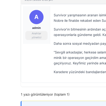
Survivor yarışmasının aranan isim
A
Nobre ile finalde rekabet eden Su
admin
Survivor’ın bitmesinin ardından a
Anahtar
operasyonlarla gündeme geldi. Kara
yönetici
Daha sonra sosyal medyadan payla
”Sevgili arkadaşlar, herkese sel
minik bir operasyon geçirdim ama
geçiriyoruz. Keyfimiz yerinde arka
Karadere yüzündeki bandajlardan y
1 yazı görüntüleniyor (toplam 1)