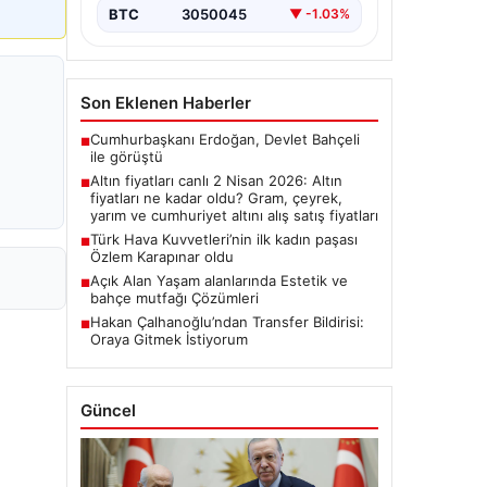
BTC
3050045
▼ -1.03%
Son Eklenen Haberler
Cumhurbaşkanı Erdoğan, Devlet Bahçeli
■
ile görüştü
Altın fiyatları canlı 2 Nisan 2026: Altın
■
fiyatları ne kadar oldu? Gram, çeyrek,
yarım ve cumhuriyet altını alış satış fiyatları
Türk Hava Kuvvetleri’nin ilk kadın paşası
■
Özlem Karapınar oldu
Açık Alan Yaşam alanlarında Estetik ve
■
bahçe mutfağı Çözümleri
Hakan Çalhanoğlu’ndan Transfer Bildirisi:
■
Oraya Gitmek İstiyorum
Güncel