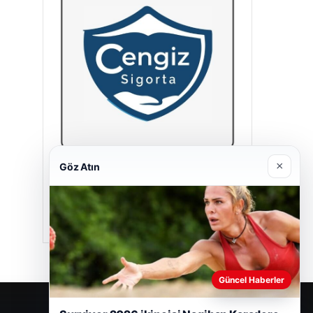
×
Göz Atın
Cengiz Sigorta
23/06/2026
Güncel Haberler