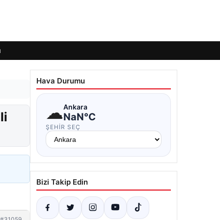
ı
Hava Durumu
☁
Ankara
li
NaN°C
ŞEHIR SEÇ
Bizi Takip Edin
#31059