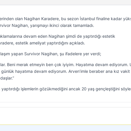
lerinden olan Nagihan Karadere, bu sezon İstanbul finaline kadar yüks
rvivor Nagihan, yarışmayı ikinci olarak tamamladı.
çıklamalarına devam eden Nagihan şimdi de yaptırdığı estetik
dere, estetik ameliyat yaptırdığını açıkladı.
şım yapan Survivor Nagihan, şu ifadelere yer verdi;
amlar. Beni merak etmeyin ben çok iyiyim. Hayatıma devam ediyorum. 
 günlük hayatıma devam ediyorum. Arven’imle beraber ana kız vakit
daşlar.”
aptırdığı işlemlerin gözükmediğini ancak 20 yaş gençleştiğini söyle