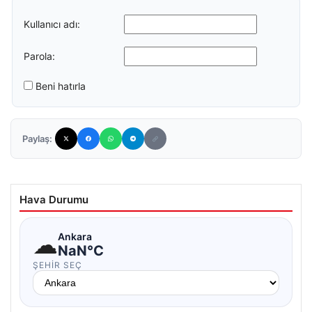
Kullanıcı adı:
Parola:
Beni hatırla
Paylaş:
Hava Durumu
☁
Ankara
NaN°C
ŞEHIR SEÇ