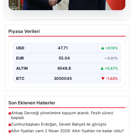
06.08.2026
Cumhurbaşkanı Erdoğan, Devlet
Piyasa Verileri
Bahçeli ile görüştü
USD
47.71
▲ +0.16%
EUR
55.04
• 0.01%
ALTIN
6548.8
▲ +0.87%
BTC
3050045
▼ -1.03%
Son Eklenen Haberler
Ahbap Derneği yönetimine kayyum atandı. Fesih süreci
■
başladı
Cumhurbaşkanı Erdoğan, Devlet Bahçeli ile görüştü
■
Altın fiyatları canlı 2 Nisan 2026: Altın fiyatları ne kadar oldu?
■