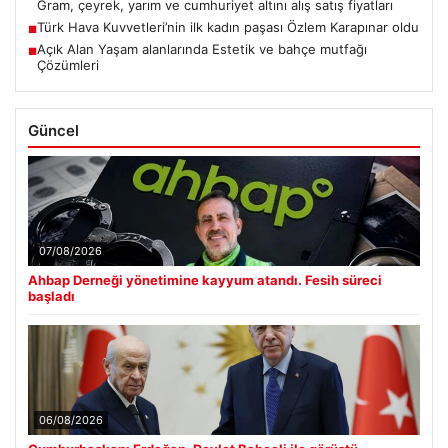
Gram, çeyrek, yarım ve cumhuriyet altını alış satış fiyatları
Türk Hava Kuvvetleri’nin ilk kadın paşası Özlem Karapınar oldu
■
Açık Alan Yaşam alanlarında Estetik ve bahçe mutfağı
■
Çözümleri
Güncel
07/08/2026
Ahbap Derneği yönetimine kayyum atandı. Fesih süreci
başladı
06/08/2026