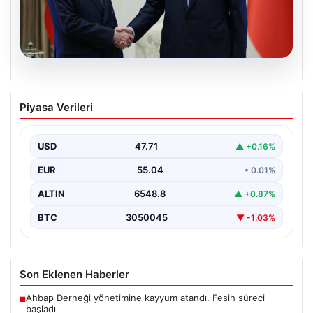
06.08.2026
Cumhurbaşkanı Erdoğan, Devlet
Piyasa Verileri
Bahçeli ile görüştü
USD
47.71
▲ +0.16%
EUR
55.04
• 0.01%
ALTIN
6548.8
▲ +0.87%
BTC
3050045
▼ -1.03%
Son Eklenen Haberler
Ahbap Derneği yönetimine kayyum atandı. Fesih süreci
■
başladı