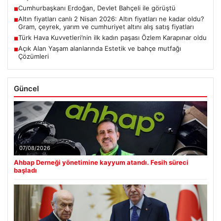
Cumhurbaşkanı Erdoğan, Devlet Bahçeli ile görüştü
■
Altın fiyatları canlı 2 Nisan 2026: Altın fiyatları ne kadar oldu?
■
Gram, çeyrek, yarım ve cumhuriyet altını alış satış fiyatları
Türk Hava Kuvvetleri’nin ilk kadın paşası Özlem Karapınar oldu
■
Açık Alan Yaşam alanlarında Estetik ve bahçe mutfağı
■
Çözümleri
Güncel
07/08/2026
Ahbap Derneği yönetimine kayyum atandı. Fesih süreci
başladı