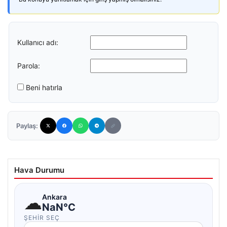
Kullanıcı adı:
Parola:
Beni hatırla
Paylaş:
Hava Durumu
☁
Ankara
NaN°C
ŞEHIR SEÇ