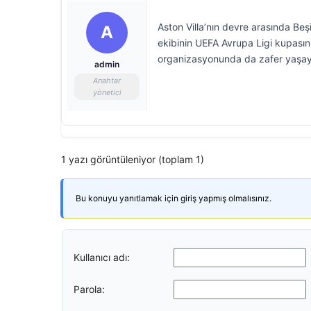
Aston Villa’nın devre arasında Be
A
ekibinin UEFA Avrupa Ligi kupasını
organizasyonunda da zafer yaşayan
admin
Anahtar
yönetici
1 yazı görüntüleniyor (toplam 1)
Bu konuyu yanıtlamak için giriş yapmış olmalısınız.
Kullanıcı adı:
Parola: