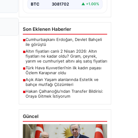
BTC
3081702
▲ +1.00%
Son Eklenen Haberler
Cumhurbaşkanı Erdoğan, Devlet Bahçeli
■
ile görüştü
Altın fiyatları canlı 2 Nisan 2026: Altın
■
fiyatları ne kadar oldu? Gram, çeyrek,
yarım ve cumhuriyet altını alış satış fiyatları
Türk Hava Kuvvetleri’nin ilk kadın paşası
■
Özlem Karapınar oldu
Açık Alan Yaşam alanlarında Estetik ve
■
bahçe mutfağı Çözümleri
Hakan Çalhanoğlu’ndan Transfer Bildirisi:
■
Oraya Gitmek İstiyorum
Güncel