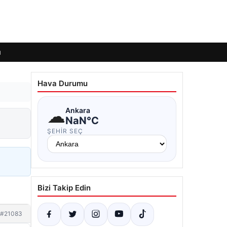
ı
Hava Durumu
☁
Ankara
NaN°C
ŞEHIR SEÇ
Bizi Takip Edin
#21083