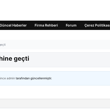
Güncel Haberler
Firma Rehberi
Forum
Çerez Politikas
eçti
hine geçti
 önce
admin
tarafından güncellenmiştir.