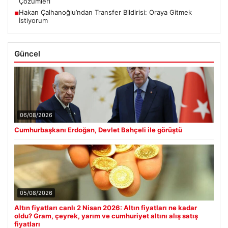
Çözümleri
Hakan Çalhanoğlu’ndan Transfer Bildirisi: Oraya Gitmek
■
İstiyorum
Güncel
06/08/2026
Cumhurbaşkanı Erdoğan, Devlet Bahçeli ile görüştü
05/08/2026
Altın fiyatları canlı 2 Nisan 2026: Altın fiyatları ne kadar
oldu? Gram, çeyrek, yarım ve cumhuriyet altını alış satış
fiyatları