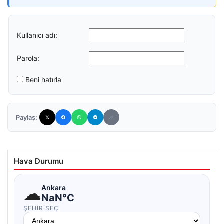
Kullanıcı adı:
Parola:
Beni hatırla
Paylaş:
Hava Durumu
☁
Ankara
NaN°C
ŞEHIR SEÇ