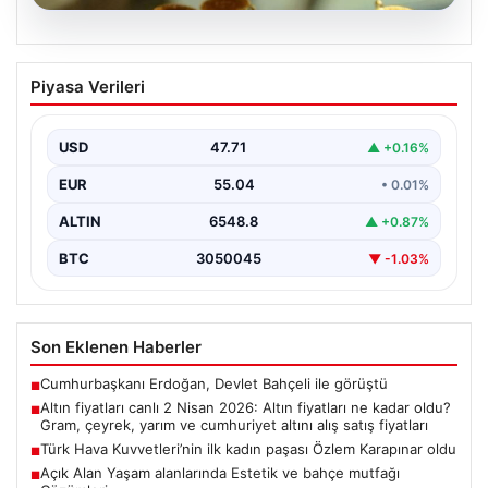
05.08.2026
Altın fiyatları canlı 2 Nisan 2026: Altın
Piyasa Verileri
fiyatları ne kadar oldu? Gram, çeyrek,
yarım ve cumhuriyet altını alış satış
fiyatları
USD
47.71
▲ +0.16%
EUR
55.04
• 0.01%
ALTIN
6548.8
▲ +0.87%
BTC
3050045
▼ -1.03%
Son Eklenen Haberler
Cumhurbaşkanı Erdoğan, Devlet Bahçeli ile görüştü
■
Altın fiyatları canlı 2 Nisan 2026: Altın fiyatları ne kadar oldu?
■
Gram, çeyrek, yarım ve cumhuriyet altını alış satış fiyatları
Türk Hava Kuvvetleri’nin ilk kadın paşası Özlem Karapınar oldu
■
Açık Alan Yaşam alanlarında Estetik ve bahçe mutfağı
■