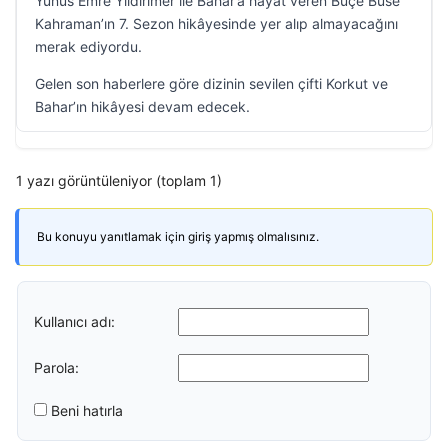
Yunus Emre Yıldırımer ile Bahar’a hayat veren Buçe Buse
Kahraman’ın 7. Sezon hikâyesinde yer alıp almayacağını
merak ediyordu.
Gelen son haberlere göre dizinin sevilen çifti Korkut ve
Bahar’ın hikâyesi devam edecek.
1 yazı görüntüleniyor (toplam 1)
Bu konuyu yanıtlamak için giriş yapmış olmalısınız.
Kullanıcı adı:
Parola:
Beni hatırla