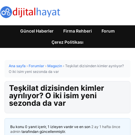
Güncel Haberler
Firma Rehberi
Forum
Çerez Politikası
Ana sayfa
›
Forumlar
›
Magazin
›
Teşkilat dizisinden kimler ayrılıyor?
O iki isim yeni sezonda da var
Teşkilat dizisinden kimler
ayrılıyor? O iki isim yeni
sezonda da var
Bu konu 0 yanıt içerir, 1 izleyen vardır ve en son
2 ay 1 hafta önce
admin
tarafından güncellenmiştir.