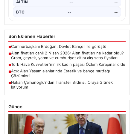
ALTIN
--
--
BTC
--
--
Son Eklenen Haberler
Cumhurbaşkanı Erdoğan, Devlet Bahçeli ile görüştü
■
Altın fiyatları canlı 2 Nisan 2026: Altın fiyatları ne kadar oldu?
■
Gram, çeyrek, yarım ve cumhuriyet altını alış satış fiyatları
Türk Hava Kuvvetleri’nin ilk kadın paşası Özlem Karapınar oldu
■
Açık Alan Yaşam alanlarında Estetik ve bahçe mutfağı
■
Çözümleri
Hakan Çalhanoğlu’ndan Transfer Bildirisi: Oraya Gitmek
■
İstiyorum
Güncel