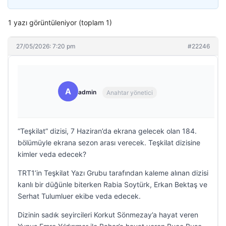
1 yazı görüntüleniyor (toplam 1)
27/05/2026: 7:20 pm
#22246
A
admin
Anahtar yönetici
“Teşkilat” dizisi, 7 Haziran’da ekrana gelecek olan 184.
bölümüyle ekrana sezon arası verecek. Teşkilat dizisine
kimler veda edecek?
TRT1’in Teşkilat Yazı Grubu tarafından kaleme alınan dizisi
kanlı bir düğünle biterken Rabia Soytürk, Erkan Bektaş ve
Serhat Tulumluer ekibe veda edecek.
Dizinin sadık seyircileri Korkut Sönmezay’a hayat veren