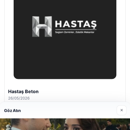
Hastaş Beton
26/05/2026
×
Göz Atın