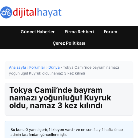
Güncel Haberler
Firma Rehberi
Forum
Çerez Politikası
Ana sayfa
›
Forumlar
›
Dünya
›
Tokya Camii’nde bayram namazı
yoğunluğu! Kuyruk oldu, namaz 3 kez kılındı
Tokya Camii’nde bayram
namazı yoğunluğu! Kuyruk
oldu, namaz 3 kez kılındı
Bu konu 0 yanıt içerir, 1 izleyen vardır ve en son
2 ay 1 hafta önce
admin
tarafından güncellenmiştir.