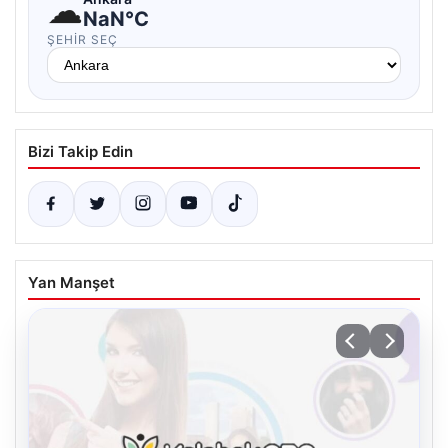
☁
NaN°C
ŞEHIR SEÇ
Bizi Takip Edin
Yan Manşet