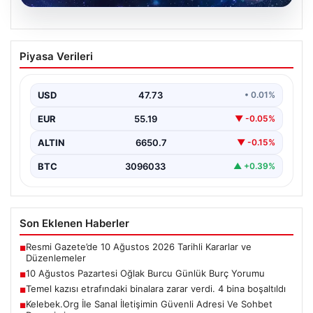
09.08.2026
10 Ağustos Pazartesi Oğlak Burcu
Piyasa Verileri
Günlük Burç Yorumu
Bugün, Oğlak burcu kişilerinin kariyer ve finans
alanında önemli fırsatlarla karşılaşabileceği bir gün
USD
47.73
• 0.01%
olabilir.…
EUR
55.19
▼ -0.05%
ALTIN
6650.7
▼ -0.15%
BTC
3096033
▲ +0.39%
Son Eklenen Haberler
Resmi Gazete’de 10 Ağustos 2026 Tarihli Kararlar ve
■
Düzenlemeler
10 Ağustos Pazartesi Oğlak Burcu Günlük Burç Yorumu
■
Temel kazısı etrafındaki binalara zarar verdi. 4 bina boşaltıldı
■
Kelebek.Org İle Sanal İletişimin Güvenli Adresi Ve Sohbet
■