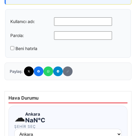
Kullanıcı adı:
Parola:
Beni hatırla
Paylaş:
Hava Durumu
☁
Ankara
NaN°C
ŞEHIR SEÇ