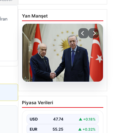
Yan Manşet
İran
06.08.2026
Cumhurbaşkanı Erdoğan,
Piyasa Verileri
Devlet Bahçeli ile görüştü
USD
47.74
▲ +0.18%
EUR
55.25
▲ +0.32%