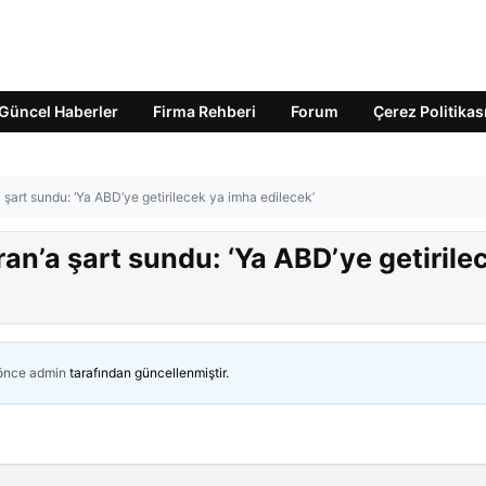
Güncel Haberler
Firma Rehberi
Forum
Çerez Politikas
a şart sundu: ‘Ya ABD’ye getirilecek ya imha edilecek’
ran’a şart sundu: ‘Ya ABD’ye getirile
 önce
admin
tarafından güncellenmiştir.