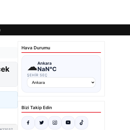
ı
Hava Durumu
☁
Ankara
cek
NaN°C
ŞEHIR SEÇ
Bizi Takip Edin
#22037