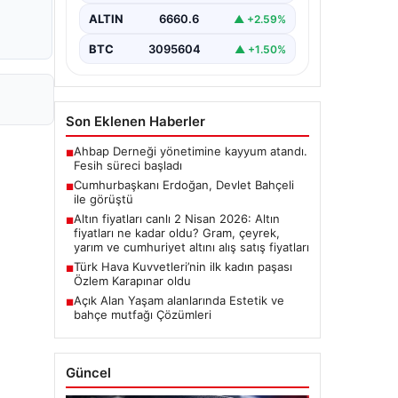
ALTIN
6660.6
▲ +2.59%
BTC
3095604
▲ +1.50%
Son Eklenen Haberler
Ahbap Derneği yönetimine kayyum atandı.
■
Fesih süreci başladı
Cumhurbaşkanı Erdoğan, Devlet Bahçeli
■
ile görüştü
Altın fiyatları canlı 2 Nisan 2026: Altın
■
fiyatları ne kadar oldu? Gram, çeyrek,
yarım ve cumhuriyet altını alış satış fiyatları
Türk Hava Kuvvetleri’nin ilk kadın paşası
■
Özlem Karapınar oldu
Açık Alan Yaşam alanlarında Estetik ve
■
bahçe mutfağı Çözümleri
Güncel