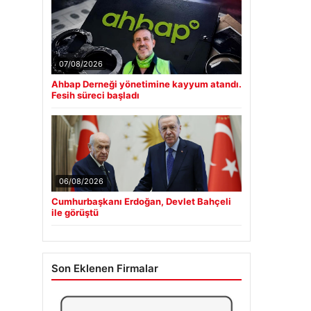
07/08/2026
Ahbap Derneği yönetimine kayyum atandı.
Fesih süreci başladı
06/08/2026
Cumhurbaşkanı Erdoğan, Devlet Bahçeli
ile görüştü
Son Eklenen Firmalar