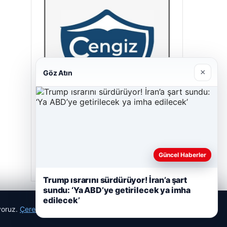
×
Göz Atın
Cengiz Sigorta
23/06/2026
Güncel Haberler
Trump ısrarını sürdürüyor! İran’a şart
sundu: ‘Ya ABD’ye getirilecek ya imha
edilecek’
ıyoruz.
Çerez Politikamız
Reddet
Kabul Et