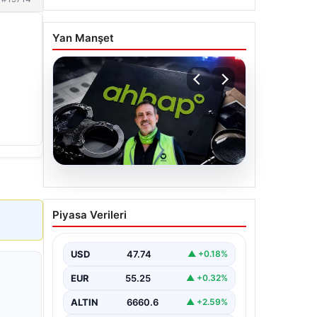
Yan Manşet
07.08.2026
Ahbap Derneği
Piyasa Verileri
yönetimine kayyum
atandı. Fesih süreci
başladı
USD
47.74
▲ +0.18%
EUR
55.25
▲ +0.32%
ALTIN
6660.6
▲ +2.59%