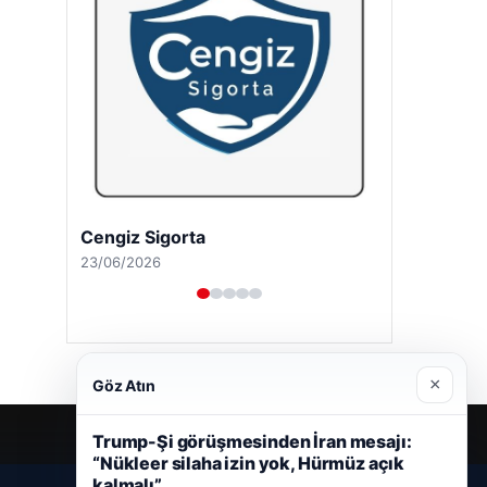
Cengiz Sigorta
23/06/2026
×
Göz Atın
Trump-Şi görüşmesinden İran mesajı:
“Nükleer silaha izin yok, Hürmüz açık
kalmalı”