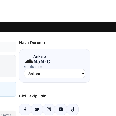
ı
Hava Durumu
☁
Ankara
NaN°C
ŞEHIR SEÇ
Bizi Takip Edin
#19714