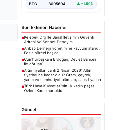
BTC
3095604
▲ +1.50%
Son Eklenen Haberler
Kelebek.Org İle Sanal İletişimin Güvenli
■
Adresi Ve Sohbet Deneyimi
Ahbap Derneği yönetimine kayyum atandı.
■
Fesih süreci başladı
Cumhurbaşkanı Erdoğan, Devlet Bahçeli
■
ile görüştü
Altın fiyatları canlı 2 Nisan 2026: Altın
■
fiyatları ne kadar oldu? Gram, çeyrek,
yarım ve cumhuriyet altını alış satış fiyatları
Türk Hava Kuvvetleri’nin ilk kadın paşası
■
Özlem Karapınar oldu
Güncel