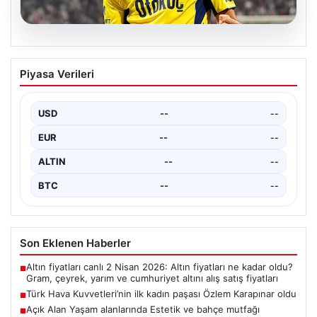
03.08.2026
Fenerbahçe’de İsmail Kartal ve Asensio
Piyasa Verileri
Arasındaki Tartışma Gündemi Sarstı
UEFA Şampiyonlar Ligi eleme maçları sırasında alınan
kararlar, Fenerbahçe teknik ekibi ve futbolcuları
USD
--
--
arasında…
EUR
--
--
ALTIN
--
--
BTC
--
--
Son Eklenen Haberler
Altın fiyatları canlı 2 Nisan 2026: Altın fiyatları ne kadar oldu?
■
Gram, çeyrek, yarım ve cumhuriyet altını alış satış fiyatları
Türk Hava Kuvvetleri’nin ilk kadın paşası Özlem Karapınar oldu
■
Açık Alan Yaşam alanlarında Estetik ve bahçe mutfağı
■