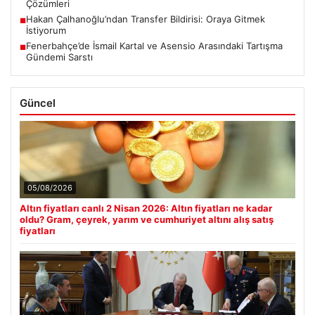
Çözümleri
Hakan Çalhanoğlu’ndan Transfer Bildirisi: Oraya Gitmek
■
İstiyorum
Fenerbahçe’de İsmail Kartal ve Asensio Arasındaki Tartışma
■
Gündemi Sarstı
Güncel
05/08/2026
Altın fiyatları canlı 2 Nisan 2026: Altın fiyatları ne kadar
oldu? Gram, çeyrek, yarım ve cumhuriyet altını alış satış
fiyatları