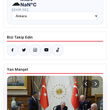
☁
NaN°C
ŞEHIR SEÇ
Bizi Takip Edin
Yan Manşet