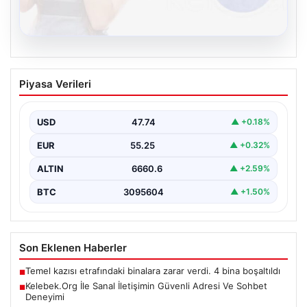
08.08.2026
Kelebek.Org İle Sanal İletişimin Güvenli
Piyasa Verileri
Adresi Ve Sohbet Deneyimi
Dijital çağında bireylerin güvenli bir şekilde irtibat
sağlaması kritik bir önem taşımaktadır. Güncel olarak…
USD
47.74
▲ +0.18%
EUR
55.25
▲ +0.32%
ALTIN
6660.6
▲ +2.59%
BTC
3095604
▲ +1.50%
Son Eklenen Haberler
Temel kazısı etrafındaki binalara zarar verdi. 4 bina boşaltıldı
■
Kelebek.Org İle Sanal İletişimin Güvenli Adresi Ve Sohbet
■
Deneyimi