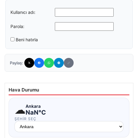
Kullanıcı adı:
Parola:
Beni hatırla
Paylaş:
Hava Durumu
☁
Ankara
NaN°C
ŞEHIR SEÇ