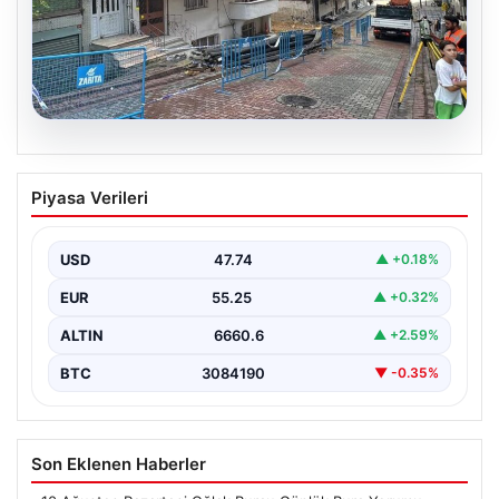
08.08.2026
Temel kazısı etrafındaki binalara zarar
Piyasa Verileri
verdi. 4 bina boşaltıldı
USD
47.74
▲ +0.18%
EUR
55.25
▲ +0.32%
ALTIN
6660.6
▲ +2.59%
BTC
3084190
▼ -0.35%
Son Eklenen Haberler