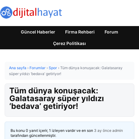
Güncel Haberler
Firma Rehberi
Forum
Çerez Politikası
Ana sayfa
›
Forumlar
›
Spor
›
Tüm dünya konuşacak: Galatasaray
süper yıldızı ‘bedava’ getiriyor!
Tüm dünya konuşacak:
Galatasaray süper yıldızı
‘bedava’ getiriyor!
Bu konu 0 yanıt içerir, 1 izleyen vardır ve en son
3 ay önce
admin
tarafından güncellenmiştir.