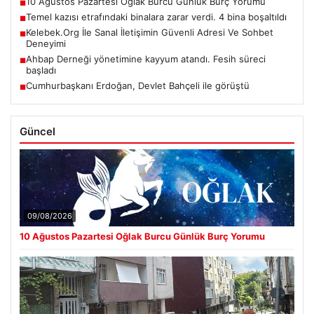
10 Ağustos Pazartesi Oğlak Burcu Günlük Burç Yorumu
■
Temel kazısı etrafındaki binalara zarar verdi. 4 bina boşaltıldı
■
Kelebek.Org İle Sanal İletişimin Güvenli Adresi Ve Sohbet
■
Deneyimi
Ahbap Derneği yönetimine kayyum atandı. Fesih süreci
■
başladı
Cumhurbaşkanı Erdoğan, Devlet Bahçeli ile görüştü
■
Güncel
09/08/2026
10 Ağustos Pazartesi Oğlak Burcu Günlük Burç Yorumu