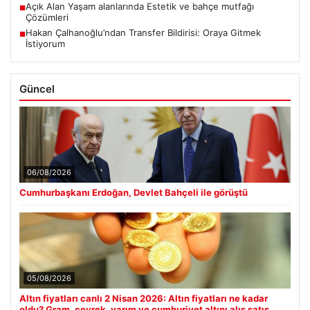
Açık Alan Yaşam alanlarında Estetik ve bahçe mutfağı
■
Çözümleri
Hakan Çalhanoğlu’ndan Transfer Bildirisi: Oraya Gitmek
■
İstiyorum
Güncel
06/08/2026
Cumhurbaşkanı Erdoğan, Devlet Bahçeli ile görüştü
05/08/2026
Altın fiyatları canlı 2 Nisan 2026: Altın fiyatları ne kadar
oldu? Gram, çeyrek, yarım ve cumhuriyet altını alış satış