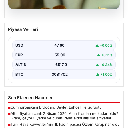
05.08.2026
Altın fiyatları canlı 2 Nisan 2026: Altın
Piyasa Verileri
fiyatları ne kadar oldu? Gram, çeyrek,
yarım ve cumhuriyet altını alış satış
fiyatları
USD
47.60
▲ +0.06%
EUR
55.09
▲ +0.11%
ALTIN
6517.9
▲ +0.34%
BTC
3081702
▲ +1.00%
Son Eklenen Haberler
Cumhurbaşkanı Erdoğan, Devlet Bahçeli ile görüştü
■
Altın fiyatları canlı 2 Nisan 2026: Altın fiyatları ne kadar oldu?
■
Gram, çeyrek, yarım ve cumhuriyet altını alış satış fiyatları
Türk Hava Kuvvetleri’nin ilk kadın paşası Özlem Karapınar oldu
■