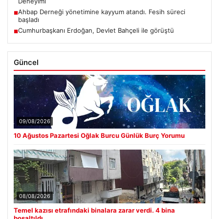
Deneyimi
Ahbap Derneği yönetimine kayyum atandı. Fesih süreci
■
başladı
Cumhurbaşkanı Erdoğan, Devlet Bahçeli ile görüştü
■
Güncel
09/08/2026
10 Ağustos Pazartesi Oğlak Burcu Günlük Burç Yorumu
08/08/2026
Temel kazısı etrafındaki binalara zarar verdi. 4 bina
boşaltıldı