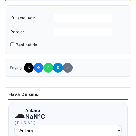
Kullanıcı adı:
Parola:
Beni hatırla
Paylaş:
Hava Durumu
☁
Ankara
NaN°C
ŞEHIR SEÇ