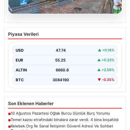
08.08.2026
Temel kazısı etrafındaki binalara zarar
Piyasa Verileri
verdi. 4 bina boşaltıldı
USD
47.74
▲ +0.18%
EUR
55.25
▲ +0.32%
ALTIN
6660.6
▲ +2.59%
BTC
3084190
▼ -0.35%
Son Eklenen Haberler
10 Ağustos Pazartesi Oğlak Burcu Günlük Burç Yorumu
■
Temel kazısı etrafındaki binalara zarar verdi. 4 bina boşaltıldı
■
Kelebek.Org İle Sanal İletişimin Güvenli Adresi Ve Sohbet
■