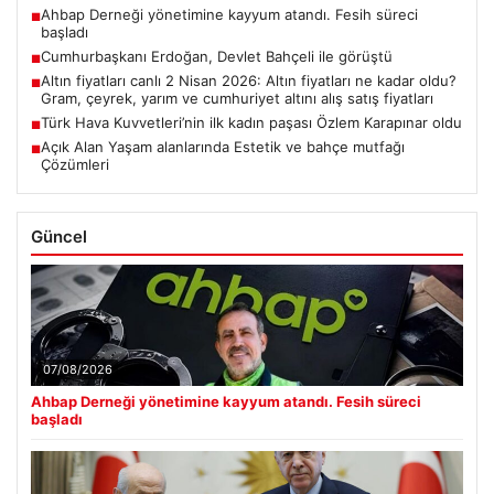
Ahbap Derneği yönetimine kayyum atandı. Fesih süreci
■
başladı
Cumhurbaşkanı Erdoğan, Devlet Bahçeli ile görüştü
■
Altın fiyatları canlı 2 Nisan 2026: Altın fiyatları ne kadar oldu?
■
Gram, çeyrek, yarım ve cumhuriyet altını alış satış fiyatları
Türk Hava Kuvvetleri’nin ilk kadın paşası Özlem Karapınar oldu
■
Açık Alan Yaşam alanlarında Estetik ve bahçe mutfağı
■
Çözümleri
Güncel
07/08/2026
Ahbap Derneği yönetimine kayyum atandı. Fesih süreci
başladı