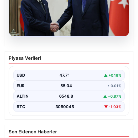
06.08.2026
Cumhurbaşkanı Erdoğan, Devlet
Piyasa Verileri
Bahçeli ile görüştü
USD
47.71
▲ +0.16%
EUR
55.04
• 0.01%
ALTIN
6548.8
▲ +0.87%
BTC
3050045
▼ -1.03%
Son Eklenen Haberler