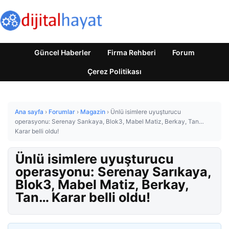
Güncel Haberler
Firma Rehberi
Forum
Çerez Politikası
Ana sayfa
›
Forumlar
›
Magazin
›
Ünlü isimlere uyuşturucu
operasyonu: Serenay Sarıkaya, Blok3, Mabel Matiz, Berkay, Tan…
Karar belli oldu!
Ünlü isimlere uyuşturucu
operasyonu: Serenay Sarıkaya,
Blok3, Mabel Matiz, Berkay,
Tan… Karar belli oldu!