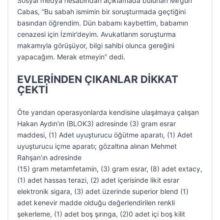
Sosyal medya hesabından açıklamada bulunan Mirgün
Cabas, “Bu sabah ismimin bir soruşturmada geçtiğini
basından öğrendim. Dün babamı kaybettim, babamın
cenazesi için İzmir’deyim. Avukatlarım soruşturma
makamıyla görüşüyor, bilgi sahibi olunca gereğini
yapacağım. Merak etmeyin” dedi.
EVLERİNDEN ÇIKANLAR DİKKAT
ÇEKTİ
Öte yandan operasyonlarda kendisine ulaşılmaya çalışan
Hakan Aydın’ın (BLOK3) adresinde (3) gram esrar
maddesi, (1) Adet uyuşturucu öğütme aparatı, (1) Adet
uyuşturucu içme aparatı; gözaltına alınan Mehmet
Rahşan’ın adresinde
(15) gram metamfetamin, (3) gram esrar, (8) adet extacy,
(1) adet hassas terazi, (2) adet içerisinde likit esrar
elektronik sigara, (3) adet üzerinde superior blend (1)
adet kenevir madde olduğu değerlendirilen renkli
şekerleme, (1) adet boş şırınga, (2)0 adet içi boş kilit