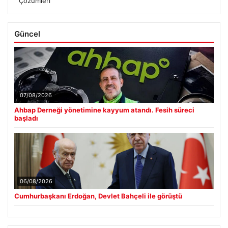
Çözümleri
Güncel
07/08/2026
Ahbap Derneği yönetimine kayyum atandı. Fesih süreci
başladı
06/08/2026
Cumhurbaşkanı Erdoğan, Devlet Bahçeli ile görüştü