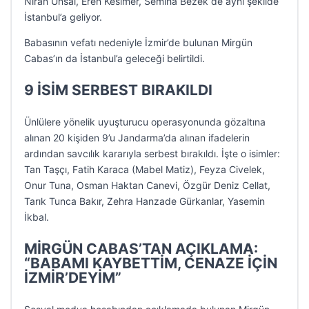
Niran Ünsal, Eren Kesimer, Semiha Bezek de aynı şekilde
İstanbul’a geliyor.
Babasının vefatı nedeniyle İzmir’de bulunan Mirgün
Cabas’ın da İstanbul’a geleceği belirtildi.
9 İSİM SERBEST BIRAKILDI
Ünlülere yönelik uyuşturucu operasyonunda gözaltına
alınan 20 kişiden 9’u Jandarma’da alınan ifadelerin
ardından savcılık kararıyla serbest bırakıldı. İşte o isimler:
Tan Taşçı, Fatih Karaca (Mabel Matiz), Feyza Civelek,
Onur Tuna, Osman Haktan Canevi, Özgür Deniz Cellat,
Tarık Tunca Bakır, Zehra Hanzade Gürkanlar, Yasemin
İkbal.
MİRGÜN CABAS’TAN AÇIKLAMA:
“BABAMI KAYBETTİM, CENAZE İÇİN
İZMİR’DEYİM”