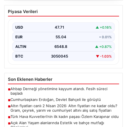
Cumhurbaşkanı Erdoğan, Devlet
Piyasa Verileri
Bahçeli ile görüştü
USD
47.71
▲ +0.16%
EUR
55.04
• 0.01%
ALTIN
6548.8
▲ +0.87%
BTC
3050045
▼ -1.03%
Son Eklenen Haberler
Ahbap Derneği yönetimine kayyum atandı. Fesih süreci
■
başladı
Cumhurbaşkanı Erdoğan, Devlet Bahçeli ile görüştü
■
Altın fiyatları canlı 2 Nisan 2026: Altın fiyatları ne kadar oldu?
■
Gram, çeyrek, yarım ve cumhuriyet altını alış satış fiyatları
Türk Hava Kuvvetleri’nin ilk kadın paşası Özlem Karapınar oldu
■
Açık Alan Yaşam alanlarında Estetik ve bahçe mutfağı
■