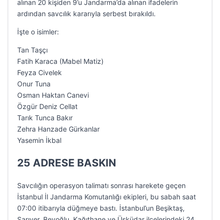
alınan 20 kişiden 9’u Jandarma’da alınan ifadelerin
ardından savcılık kararıyla serbest bırakıldı.
İşte o isimler:
Tan Taşçı
Fatih Karaca (Mabel Matiz)
Feyza Civelek
Onur Tuna
Osman Haktan Canevi
Özgür Deniz Cellat
Tarık Tunca Bakır
Zehra Hanzade Gürkanlar
Yasemin İkbal
25 ADRESE BASKIN
Savcılığın operasyon talimatı sonrası harekete geçen
İstanbul İl Jandarma Komutanlığı ekipleri, bu sabah saat
07:00 itibarıyla düğmeye bastı. İstanbul’un Beşiktaş,
Sarıyer, Beyoğlu, Kağıthane ve Üsküdar ilçelerindeki 24