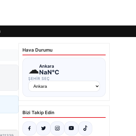
ı
Hava Durumu
☁
Ankara
NaN°C
ŞEHIR SEÇ
Bizi Takip Edin
#21339