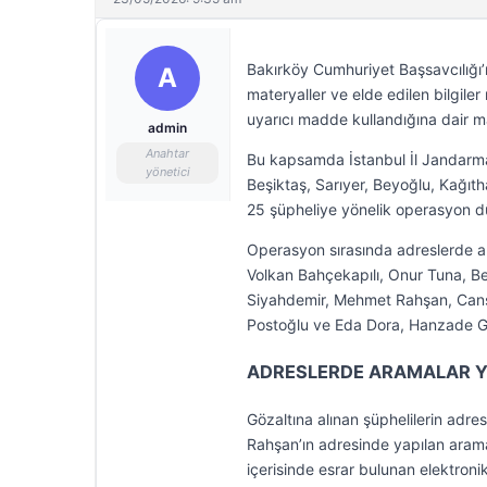
Bakırköy Cumhuriyet Başsavcılığı’
A
materyaller ve elde edilen bilgile
uyarıcı madde kullandığına dair m
admin
Anahtar
Bu kapsamda İstanbul İl Jandarma 
yönetici
Beşiktaş, Sarıyer, Beyoğlu, Kağıt
25 şüpheliye yönelik operasyon d
Operasyon sırasında adreslerde ar
Volkan Bahçekapılı, Onur Tuna, B
Siyahdemir, Mehmet Rahşan, Cansu
Postoğlu ve Eda Dora, Hanzade Gürk
ADRESLERDE ARAMALAR Y
Gözaltına alınan şüphelilerin adr
Rahşan’ın adresinde yapılan aram
içerisinde esrar bulunan elektron