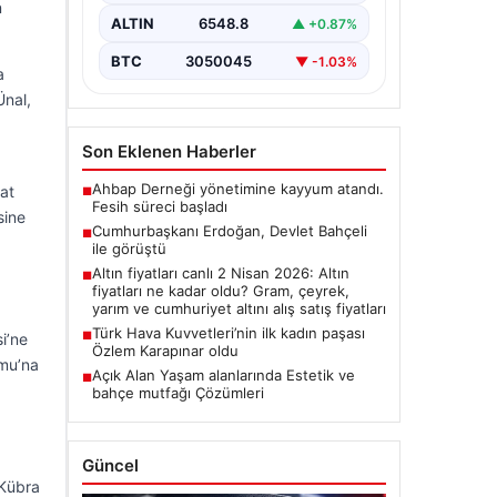
n
ALTIN
6548.8
▲ +0.87%
BTC
3050045
▼ -1.03%
a
Ünal,
Son Eklenen Haberler
Ahbap Derneği yönetimine kayyum atandı.
fat
■
Fesih süreci başladı
sine
Cumhurbaşkanı Erdoğan, Devlet Bahçeli
■
ile görüştü
Altın fiyatları canlı 2 Nisan 2026: Altın
■
fiyatları ne kadar oldu? Gram, çeyrek,
yarım ve cumhuriyet altını alış satış fiyatları
Türk Hava Kuvvetleri’nin ilk kadın paşası
■
i’ne
Özlem Karapınar oldu
umu’na
Açık Alan Yaşam alanlarında Estetik ve
■
bahçe mutfağı Çözümleri
Güncel
 Kübra