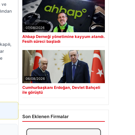
n ve
rdından
07/08/2026
Ahbap Derneği yönetimine kayyum atandı.
Fesih süreci başladı
apılı,
ar
se
06/08/2026
Cumhurbaşkanı Erdoğan, Devlet Bahçeli
ile görüştü
Son Eklenen Firmalar