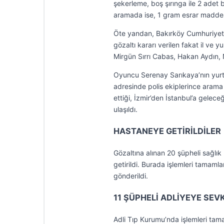
şekerleme, boş şırınga ile 2 adet b
aramada ise, 1 gram esrar madde
Öte yandan, Bakırköy Cumhuriyet
gözaltı kararı verilen fakat il ve
Mirgün Sırrı Cabas, Hakan Aydın, N
Oyuncu Serenay Sarıkaya’nın yurt 
adresinde polis ekiplerince arama y
ettiği, İzmir’den İstanbul’a gelece
ulaşıldı.
HASTANEYE GETİRİLDİLER
Gözaltına alınan 20 şüpheli sağlık
getirildi. Burada işlemleri tamaml
gönderildi.
11 ŞÜPHELİ ADLİYEYE SEVK
Adli Tıp Kurumu’nda işlemleri tam