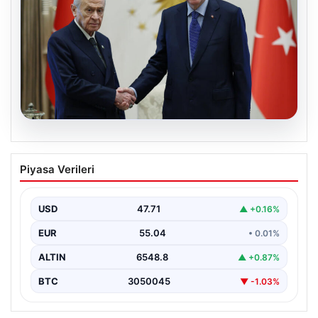
06.08.2026
Cumhurbaşkanı Erdoğan, Devlet
Piyasa Verileri
Bahçeli ile görüştü
USD
47.71
▲ +0.16%
EUR
55.04
• 0.01%
ALTIN
6548.8
▲ +0.87%
BTC
3050045
▼ -1.03%