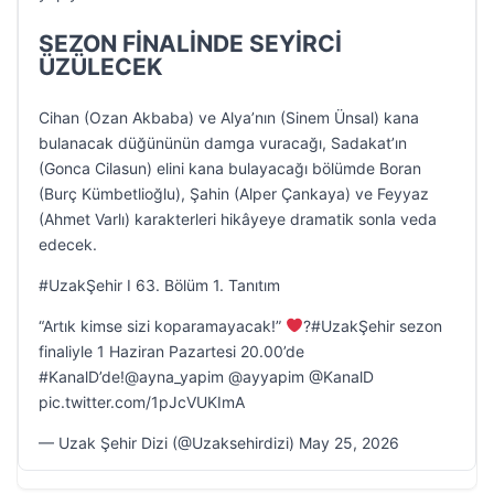
SEZON FİNALİNDE SEYİRCİ
ÜZÜLECEK
Cihan (Ozan Akbaba) ve Alya’nın (Sinem Ünsal) kana
bulanacak düğününün damga vuracağı, Sadakat’ın
(Gonca Cilasun) elini kana bulayacağı bölümde Boran
(Burç Kümbetlioğlu), Şahin (Alper Çankaya) ve Feyyaz
(Ahmet Varlı) karakterleri hikâyeye dramatik sonla veda
edecek.
#UzakŞehir I 63. Bölüm 1. Tanıtım
“Artık kimse sizi koparamayacak!”
‍?#UzakŞehir sezon
finaliyle 1 Haziran Pazartesi 20.00’de
#KanalD’de!@ayna_yapim @ayyapim @KanalD
pic.twitter.com/1pJcVUKImA
— Uzak Şehir Dizi (@Uzaksehirdizi) May 25, 2026