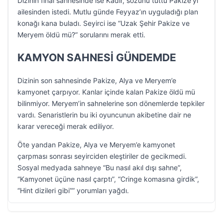
Dizinin final sahnesinde ise Kadir, sözünü tuttu Pakize’yi
ailesinden istedi. Mutlu günde Feyyaz’ın uyguladığı plan
konağı kana buladı. Seyirci ise “Uzak Şehir Pakize ve
Meryem öldü mü?” sorularını merak etti.
KAMYON SAHNESİ GÜNDEMDE
Dizinin son sahnesinde Pakize, Alya ve Meryem’e
kamyonet çarpıyor. Kanlar içinde kalan Pakize öldü mü
bilinmiyor. Meryem’in sahnelerine son dönemlerde tepkiler
vardı. Senaristlerin bu iki oyuncunun akibetine dair ne
karar vereceği merak ediliyor.
Öte yandan Pakize, Alya ve Meryem’e kamyonet
çarpması sonrası seyirciden eleştiriler de gecikmedi.
Sosyal medyada sahneye “Bu nasıl akıl dışı sahne”,
“Kamyonet üçüne nasıl çarptı”, “Cringe komasına girdik”,
“Hint dizileri gibi”” yorumları yağdı.