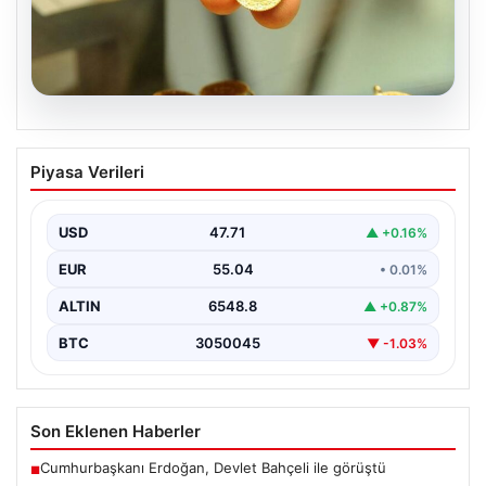
05.08.2026
Altın fiyatları canlı 2 Nisan 2026: Altın
Piyasa Verileri
fiyatları ne kadar oldu? Gram, çeyrek,
yarım ve cumhuriyet altını alış satış
fiyatları
USD
47.71
▲ +0.16%
EUR
55.04
• 0.01%
ALTIN
6548.8
▲ +0.87%
BTC
3050045
▼ -1.03%
Son Eklenen Haberler
Cumhurbaşkanı Erdoğan, Devlet Bahçeli ile görüştü
■