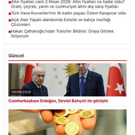
Altın fiyatları canlı 2 Nisan 2026: Altın fiyatları ne kadar oldu?
■
Gram, çeyrek, yarım ve cumhuriyet altını alış satış fiyatları
Türk Hava Kuvvetleri’nin ilk kadın paşası Özlem Karapınar oldu
■
Açık Alan Yaşam alanlarında Estetik ve bahçe mutfağı
■
Çözümleri
Hakan Çalhanoğlu’ndan Transfer Bildirisi: Oraya Gitmek
■
İstiyorum
Güncel
06/08/2026
Cumhurbaşkanı Erdoğan, Devlet Bahçeli ile görüştü