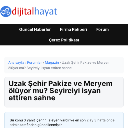
Güncel Haberler
Firma Rehberi
Forum
Çerez Politikası
Ana sayfa
›
Forumlar
›
Magazin
›
Uzak Şehir Pakize ve Meryem
ölüyor mu? Seyirciyi isyan ettiren sahne
Uzak Şehir Pakize ve Meryem
ölüyor mu? Seyirciyi isyan
ettiren sahne
Bu konu 0 yanıt içerir, 1 izleyen vardır ve en son
2 ay 3 hafta önce
admin
tarafından güncellenmiştir.