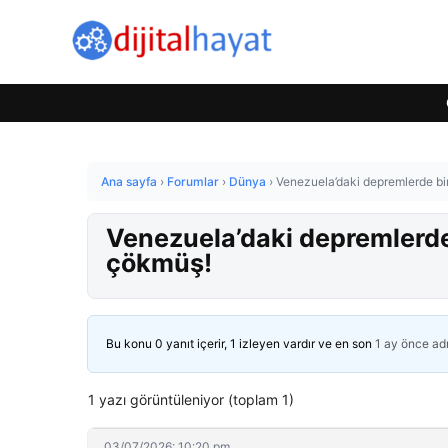
Ana sayfa
›
Forumlar
›
Dünya
›
Venezuela’daki depremlerde bir
Venezuela’daki depremlerde 
çökmüş!
Bu konu 0 yanıt içerir, 1 izleyen vardır ve en son
1 ay önce
ad
1 yazı görüntüleniyor (toplam 1)
03/07/2026: 10:20 pm