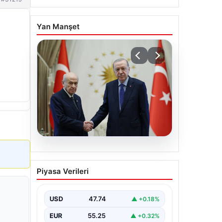
Yan Manşet
06.08.2026
Cumhurbaşkanı Erdoğan,
Piyasa Verileri
Devlet Bahçeli ile görüştü
USD
47.74
▲ +0.18%
EUR
55.25
▲ +0.32%