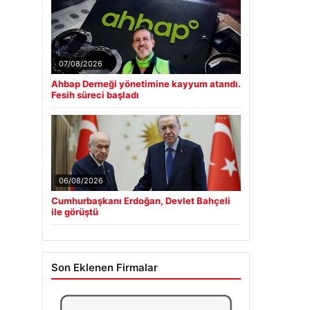
07/08/2026
Ahbap Derneği yönetimine kayyum atandı.
Fesih süreci başladı
06/08/2026
Cumhurbaşkanı Erdoğan, Devlet Bahçeli
ile görüştü
Son Eklenen Firmalar