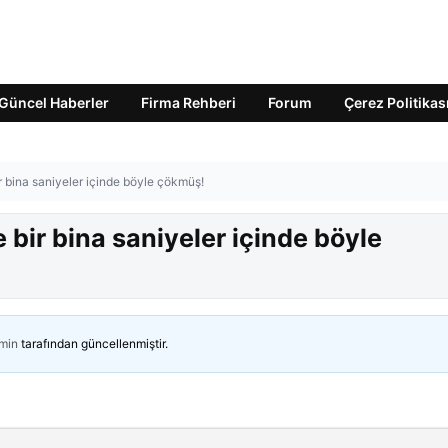
Güncel Haberler
Firma Rehberi
Forum
Çerez Politikas
 bina saniyeler içinde böyle çökmüş!
bir bina saniyeler içinde böyle
min
tarafından güncellenmiştir.