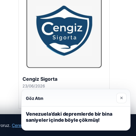
Cengiz Sigorta
23/06/2026
×
Göz Atın
Venezuela’daki depremlerde bir bina
saniyeler içinde böyle çökmüş!
ıyoruz.
Çerez Politikamız
Reddet
Kabul Et