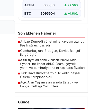
ALTIN
6660.6
▲ +2.59%
BTC
3095604
▲ +1.50%
Son Eklenen Haberler
Ahbap Derneği yönetimine kayyum atandı.
■
Fesih süreci başladı
Cumhurbaşkanı Erdoğan, Devlet Bahçeli
■
ile görüştü
Altın fiyatları canlı 2 Nisan 2026: Altın
■
fiyatları ne kadar oldu? Gram, çeyrek,
yarım ve cumhuriyet altını alış satış fiyatları
Türk Hava Kuvvetleri’nin ilk kadın paşası
■
Özlem Karapınar oldu
Açık Alan Yaşam alanlarında Estetik ve
■
bahçe mutfağı Çözümleri
Güncel