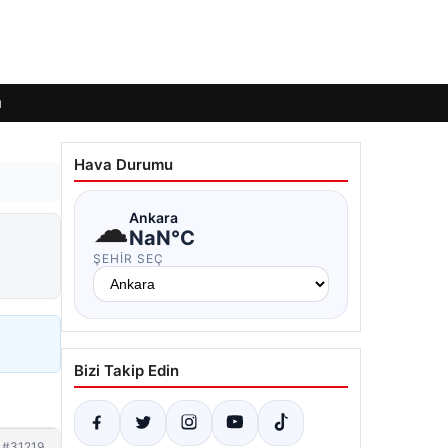
ı
Hava Durumu
☁
Ankara
NaN°C
ŞEHIR SEÇ
Bizi Takip Edin
#31219