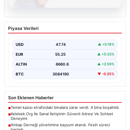
08.08.2026
Kelebek.Org İle Sanal İletişimin Güvenli
Piyasa Verileri
Adresi Ve Sohbet Deneyimi
Dijital çağında bireylerin güvenli bir şekilde irtibat
sağlaması kritik bir önem taşımaktadır. Güncel olarak…
USD
47.74
▲ +0.18%
EUR
55.25
▲ +0.32%
ALTIN
6660.6
▲ +2.59%
BTC
3084190
▼ -0.35%
Son Eklenen Haberler
Temel kazısı etrafındaki binalara zarar verdi. 4 bina boşaltıldı
■
Kelebek.Org İle Sanal İletişimin Güvenli Adresi Ve Sohbet
■
Deneyimi
Ahbap Derneği yönetimine kayyum atandı. Fesih süreci
■
başladı