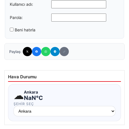
Kullanıcı adı:
Parola:
Beni hatırla
Paylaş:
Hava Durumu
☁
Ankara
NaN°C
ŞEHIR SEÇ