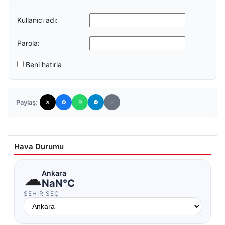
Kullanıcı adı:
Parola:
Beni hatırla
Paylaş:
Hava Durumu
☁
Ankara
NaN°C
ŞEHIR SEÇ