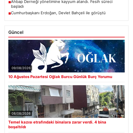
Ahbap Derneği yönetimine kayyum atandı. Fesih süreci
■
başladı
Cumhurbaşkanı Erdoğan, Devlet Bahçeli ile görüştü
■
Güncel
09/08/2026
10 Ağustos Pazartesi Oğlak Burcu Günlük Burç Yorumu
08/08/2026
Temel kazısı etrafındaki binalara zarar verdi. 4 bina
boşaltıldı