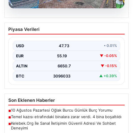
08.08.2026
Temel kazısı etrafındaki binalara zarar
Piyasa Verileri
verdi. 4 bina boşaltıldı
USD
47.73
• 0.01%
EUR
55.19
▼ -0.05%
ALTIN
6650.7
▼ -0.15%
BTC
3096033
▲ +0.39%
Son Eklenen Haberler
10 Ağustos Pazartesi Oğlak Burcu Günlük Burç Yorumu
■
Temel kazısı etrafındaki binalara zarar verdi. 4 bina boşaltıldı
■
Kelebek.Org İle Sanal İletişimin Güvenli Adresi Ve Sohbet
■
Deneyimi