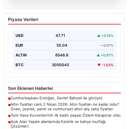
05.08.2026
Altın fiyatları canlı 2 Nisan 2026: Altın
Piyasa Verileri
fiyatları ne kadar oldu? Gram, çeyrek,
yarım ve cumhuriyet altını alış satış
fiyatları
USD
47.71
▲ +0.16%
EUR
55.04
• 0.01%
ALTIN
6548.8
▲ +0.87%
BTC
3050045
▼ -1.03%
Son Eklenen Haberler
Cumhurbaşkanı Erdoğan, Devlet Bahçeli ile görüştü
■
Altın fiyatları canlı 2 Nisan 2026: Altın fiyatları ne kadar oldu?
■
Gram, çeyrek, yarım ve cumhuriyet altını alış satış fiyatları
Türk Hava Kuvvetleri’nin ilk kadın paşası Özlem Karapınar oldu
■
Açık Alan Yaşam alanlarında Estetik ve bahçe mutfağı
■
Çözümleri