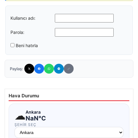
Kullanıcı adı:
Parola:
Beni hatırla
Paylaş:
Hava Durumu
☁
Ankara
NaN°C
ŞEHIR SEÇ