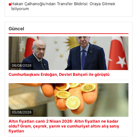
Hakan Çalhanoğlu’ndan Transfer Bildirisi: Oraya Gitmek
■
İstiyorum
Güncel
06/08/2026
Cumhurbaşkanı Erdoğan, Devlet Bahçeli ile görüştü
05/08/2026
Altın fiyatları canlı 2 Nisan 2026: Altın fiyatları ne kadar
oldu? Gram, çeyrek, yarım ve cumhuriyet altını alış satış
fiyatları