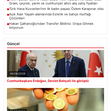
Gram, çeyrek, yarım ve cumhuriyet altını alış satış fiyatları
Türk Hava Kuvvetleri’nin ilk kadın paşası Özlem Karapınar oldu
■
Açık Alan Yaşam alanlarında Estetik ve bahçe mutfağı
■
Çözümleri
Hakan Çalhanoğlu’ndan Transfer Bildirisi: Oraya Gitmek
■
İstiyorum
Güncel
06/08/2026
Cumhurbaşkanı Erdoğan, Devlet Bahçeli ile görüştü