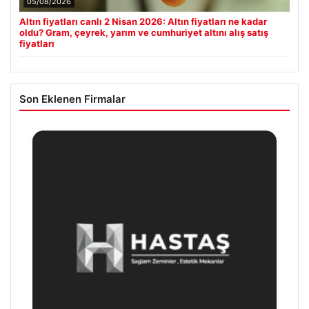
05/08/2026
Altın fiyatları canlı 2 Nisan 2026: Altın fiyatları ne kadar
oldu? Gram, çeyrek, yarım ve cumhuriyet altını alış satış
fiyatları
Son Eklenen Firmalar