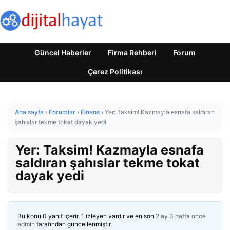
Güncel Haberler
Firma Rehberi
Forum
Çerez Politikası
Ana sayfa
›
Forumlar
›
Finans
›
Yer: Taksim! Kazmayla esnafa saldıran
şahıslar tekme tokat dayak yedi
Yer: Taksim! Kazmayla esnafa
saldıran şahıslar tekme tokat
dayak yedi
Bu konu 0 yanıt içerir, 1 izleyen vardır ve en son
2 ay 3 hafta önce
admin
tarafından güncellenmiştir.