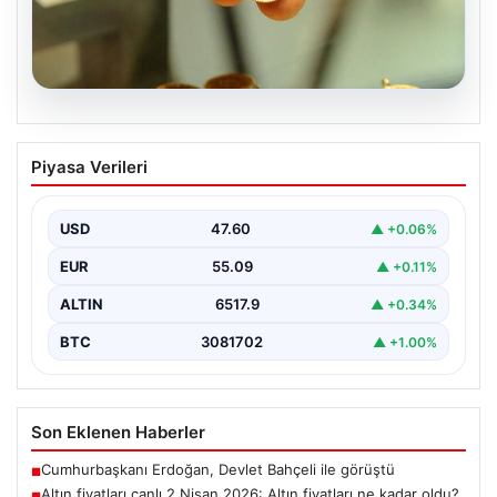
05.08.2026
Altın fiyatları canlı 2 Nisan 2026: Altın
Piyasa Verileri
fiyatları ne kadar oldu? Gram, çeyrek,
yarım ve cumhuriyet altını alış satış
fiyatları
USD
47.60
▲ +0.06%
EUR
55.09
▲ +0.11%
ALTIN
6517.9
▲ +0.34%
BTC
3081702
▲ +1.00%
Son Eklenen Haberler
Cumhurbaşkanı Erdoğan, Devlet Bahçeli ile görüştü
■
Altın fiyatları canlı 2 Nisan 2026: Altın fiyatları ne kadar oldu?
■