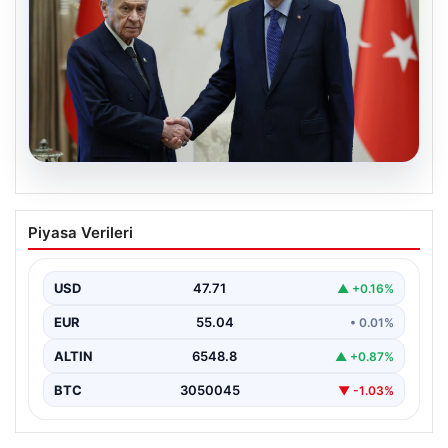
06.08.2026
Cumhurbaşkanı Erdoğan, Devlet
Piyasa Verileri
Bahçeli ile görüştü
USD
47.71
▲ +0.16%
EUR
55.04
• 0.01%
ALTIN
6548.8
▲ +0.87%
BTC
3050045
▼ -1.03%