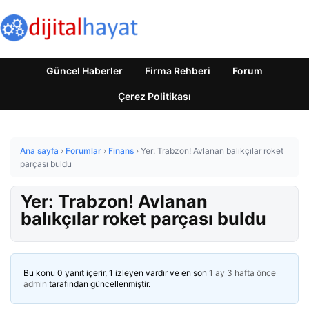
Güncel Haberler
Firma Rehberi
Forum
Çerez Politikası
Ana sayfa
›
Forumlar
›
Finans
›
Yer: Trabzon! Avlanan balıkçılar roket
parçası buldu
Yer: Trabzon! Avlanan
balıkçılar roket parçası buldu
Bu konu 0 yanıt içerir, 1 izleyen vardır ve en son
1 ay 3 hafta önce
admin
tarafından güncellenmiştir.