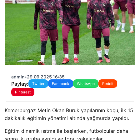
admin
•
29.09.2025 16:35
Paylaş:
Twitter
Facebook
WhatsApp
Reddit
Pinterest
Kemerburgaz Metin Okan Buruk yapılarının koçu, ilk 15
dakikalık eğitimin yönetimi altında yağmurda yapıldı.
Eğitim dinamik ısıtma ile başlarken, futbolcular daha
sonra iki gruba ayrıldı ve topu yakaladılar.