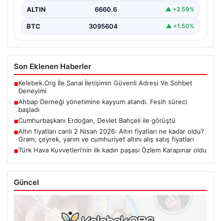
ALTIN
6660.6
▲ +2.59%
BTC
3095604
▲ +1.50%
Son Eklenen Haberler
Kelebek.Org İle Sanal İletişimin Güvenli Adresi Ve Sohbet
■
Deneyimi
Ahbap Derneği yönetimine kayyum atandı. Fesih süreci
■
başladı
Cumhurbaşkanı Erdoğan, Devlet Bahçeli ile görüştü
■
Altın fiyatları canlı 2 Nisan 2026: Altın fiyatları ne kadar oldu?
■
Gram, çeyrek, yarım ve cumhuriyet altını alış satış fiyatları
Türk Hava Kuvvetleri’nin ilk kadın paşası Özlem Karapınar oldu
■
Güncel