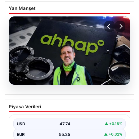
Yan Manşet
07.08.2026
Ahbap Derneği yönetimine kayyum
Piyasa Verileri
atandı. Fesih süreci başladı
USD
47.74
▲ +0.18%
EUR
55.25
▲ +0.32%