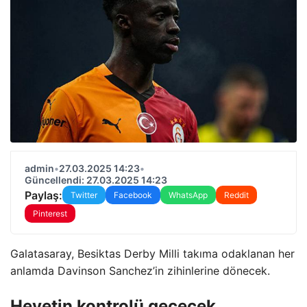
admin
•
27.03.2025 14:23
•
Güncellendi: 27.03.2025 14:23
Paylaş:
Twitter
Facebook
WhatsApp
Reddit
Pinterest
Galatasaray, Besiktas Derby Milli takıma odaklanan her
anlamda Davinson Sanchez’in zihinlerine dönecek.
Heyetin kontrolü geçecek