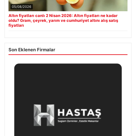
05/08/2026
Altın fiyatları canlı 2 Nisan 2026: Altın fiyatları ne kadar
oldu? Gram, çeyrek, yarım ve cumhuriyet altını alış satış
fiyatları
Son Eklenen Firmalar