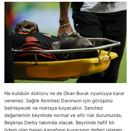
Ne kulübün doktoru ne de Okan Buruk oyuncuya karar
veremez. Sağlık Komitesi Davinson için görüşünü
belirleyecek ve noktaya koyacaktır. Sanchez
değerlerinin beyninde normal ve sıfır risk durumunda,
Beşiktas Derby takımda olacak. Beyninde hafif bir
ödem olan başarı kapağının kuvarsının değeri istenen