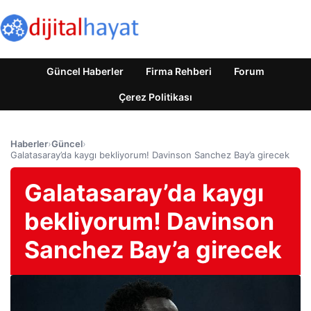
Güncel Haberler
Firma Rehberi
Forum
Çerez Politikası
Haberler
›
Güncel
›
Galatasaray’da kaygı bekliyorum! Davinson Sanchez Bay’a girecek
Galatasaray’da kaygı
bekliyorum! Davinson
Sanchez Bay’a girecek