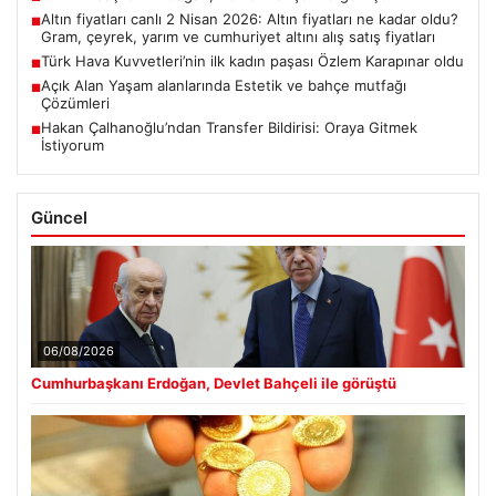
Altın fiyatları canlı 2 Nisan 2026: Altın fiyatları ne kadar oldu?
■
Gram, çeyrek, yarım ve cumhuriyet altını alış satış fiyatları
Türk Hava Kuvvetleri’nin ilk kadın paşası Özlem Karapınar oldu
■
Açık Alan Yaşam alanlarında Estetik ve bahçe mutfağı
■
Çözümleri
Hakan Çalhanoğlu’ndan Transfer Bildirisi: Oraya Gitmek
■
İstiyorum
Güncel
06/08/2026
Cumhurbaşkanı Erdoğan, Devlet Bahçeli ile görüştü