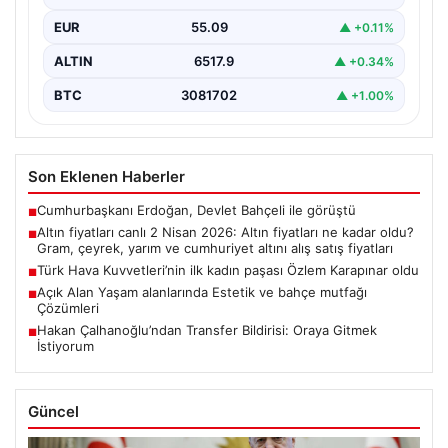
EUR
55.09
▲ +0.11%
ALTIN
6517.9
▲ +0.34%
BTC
3081702
▲ +1.00%
Son Eklenen Haberler
Cumhurbaşkanı Erdoğan, Devlet Bahçeli ile görüştü
■
Altın fiyatları canlı 2 Nisan 2026: Altın fiyatları ne kadar oldu?
■
Gram, çeyrek, yarım ve cumhuriyet altını alış satış fiyatları
Türk Hava Kuvvetleri’nin ilk kadın paşası Özlem Karapınar oldu
■
Açık Alan Yaşam alanlarında Estetik ve bahçe mutfağı
■
Çözümleri
Hakan Çalhanoğlu’ndan Transfer Bildirisi: Oraya Gitmek
■
İstiyorum
Güncel