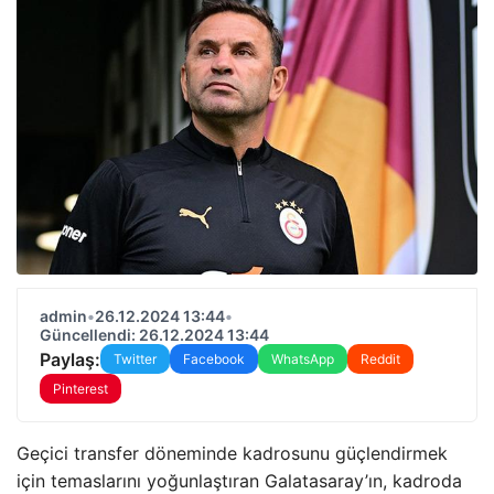
admin
•
26.12.2024 13:44
•
Güncellendi: 26.12.2024 13:44
Paylaş:
Twitter
Facebook
WhatsApp
Reddit
Pinterest
Geçici transfer döneminde kadrosunu güçlendirmek
için temaslarını yoğunlaştıran Galatasaray’ın, kadroda