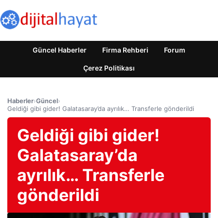
Güncel Haberler
Firma Rehberi
Forum
Çerez Politikası
Haberler
›
Güncel
›
Geldiği gibi gider! Galatasaray’da ayrılık… Transferle gönderildi
Geldiği gibi gider!
Galatasaray’da
ayrılık… Transferle
gönderildi