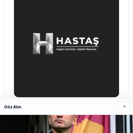
×
Göz Atın
Hastaş Beton
26/05/2026