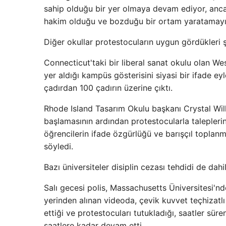
sahip olduğu bir yer olmaya devam ediyor, ancak b
hakim olduğu ve bozduğu bir ortam yaratamayı
Diğer okullar protestocuların uygun gördükleri 
Connecticut'taki bir liberal sanat okulu olan Wesl
yer aldığı kampüs gösterisini siyasi bir ifade ey
çadırdan 100 çadırın üzerine çıktı.
Rhode Island Tasarım Okulu başkanı Crystal Will
başlamasının ardından protestocularla taleplerin
öğrencilerin ifade özgürlüğü ve barışçıl toplan
söyledi.
Bazı üniversiteler disiplin cezası tehdidi de dahi
Salı gecesi polis, Massachusetts Üniversitesi'nd
yerinden alınan videoda, çevik kuvvet teçhizatlı
ettiği ve protestocuları tutukladığı, saatler 
saatlere kadar devam etti.