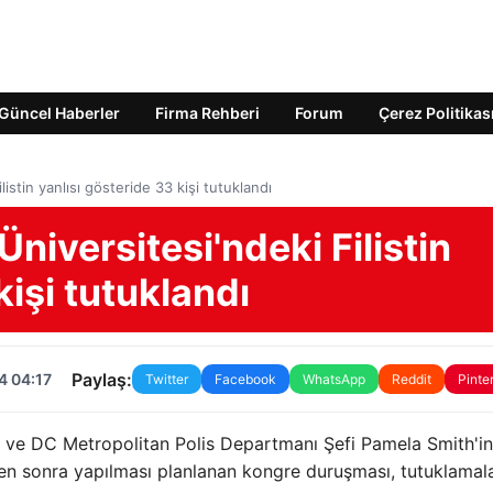
Güncel Haberler
Firma Rehberi
Forum
Çerez Politikas
stin yanlısı gösteride 33 kişi tutuklandı
iversitesi'ndeki Filistin
kişi tutuklandı
Paylaş:
4 04:17
Twitter
Facebook
WhatsApp
Reddit
Pinte
ve DC Metropolitan Polis Departmanı Şefi Pamela Smith'in
eden sonra yapılması planlanan kongre duruşması, tutuklamal