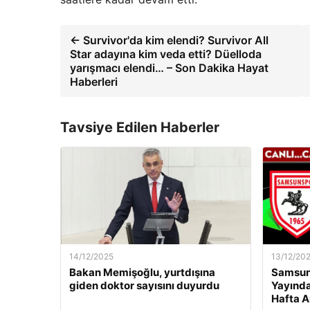
← Survivor'da kim elendi? Survivor All
Star adayına kim veda etti? Düelloda
yarışmacı elendi… – Son Dakika Hayat
Haberleri
Tavsiye Edilen Haberler
14/12/2025
13/12/20
Bakan Memişoğlu, yurtdışına
Samsuns
giden doktor sayısını duyurdu
Yayında
Hafta A