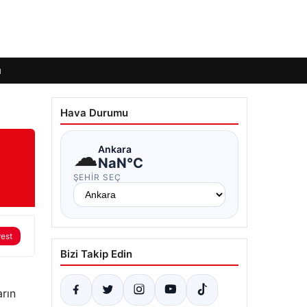
ı
Hava Durumu
☁
Ankara
NaN°C
ŞEHIR SEÇ
rest
Bizi Takip Edin
arın