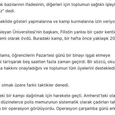
azılarının ifadesinin, diğerleri için toplumun sağlıklı işley
z” dedi.
şekilde gösteri yapmalarına ve kamp kurmalarına izin veriyo
eyan Üniversitesi'nin başkanı, Filistin yanlısı bir çadır kent
lemi olarak övdü. Buradaki kamp, ​​bir hafta önce yaklaşık 20
iams, öğrencilerin Pazartesi günü bir binayı işgal etmeye
i tartışarak beş saatten fazla zaman geçirdi. Bir sözcü, oku
ma hakkını onayladığını ve toplumun tüm üyelerini destekledi
l olmak üzere farklı taktikler denedi.
eki bir kampı dağıtmak için harekete geçti. Amherst'teki ol
 düzinelerce polis memurunun sistematik olarak çadırları ta
süren bir operasyon görülüyordu. Operasyon çarşamba günü er