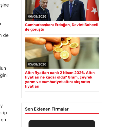
işine
06/08/2026
r.
Cumhurbaşkanı Erdoğan, Devlet Bahçeli
ile görüştü
in de
05/08/2026
lun
Altın fiyatları canlı 2 Nisan 2026: Altın
ğini
fiyatları ne kadar oldu? Gram, çeyrek,
yarım ve cumhuriyet altını alış satış
fiyatları
ay
Son Eklenen Firmalar
hrip
ken