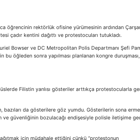
ca öğrencinin rektörlük ofisine yürümesinin ardından Çarş
esi çadır kentini dağıttı ve protestocuları tutukladı.
riel Bowser ve DC Metropolitan Polis Departmanı Şefi Pa
şkin bu öğleden sonra yapılması planlanan kongre duruşması,
lerde Filistin yanlısı gösteriler arttıkça protestocularla ge
n, bazıları da gösterilere göz yumdu. Gösterilerin sona erme
 ve güvenliğinin bozulacağı endişesiyle polisle iletişime 
 dağıtmak için müdahale ettiğini çünkü “protestonun