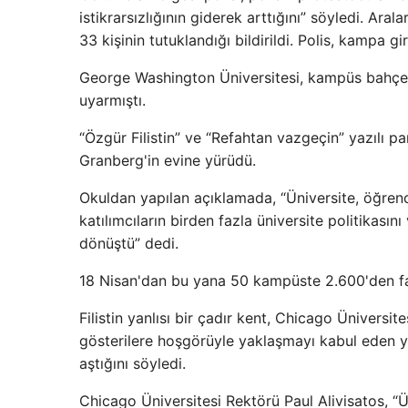
istikrarsızlığının giderek arttığını” söyledi. Ara
33 kişinin tutuklandığı bildirildi. Polis, kampa g
George Washington Üniversitesi, kampüs bahçes
uyarmıştı.
“Özgür Filistin” ve “Refahtan vazgeçin” yazılı p
Granberg'in evine yürüdü.
Okuldan yapılan açıklamada, “Üniversite, öğrenci
katılımcıların birden fazla üniversite politikasını
dönüştü” dedi.
18 Nisan'dan bu yana 50 kampüste 2.600'den fazl
Filistin yanlısı bir çadır kent, Chicago Üniversit
gösterilere hoşgörüyle yaklaşmayı kabul eden yöne
aştığını söyledi.
Chicago Üniversitesi Rektörü Paul Alivisatos, “Ün