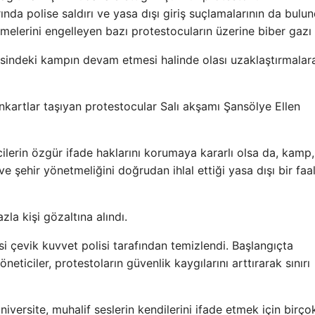
larında polise saldırı ve yasa dışı giriş suçlamalarının da bul
irmelerini engelleyen bazı protestocuların üzerine biber gazı s
indeki kampın devam etmesi halinde olası uzaklaştırmalara
ankartlar taşıyan protestocular Salı akşamı Şansölye Ellen
lerin özgür ifade haklarını korumaya kararlı olsa da, kamp, ​
 ve şehir yönetmeliğini doğrudan ihlal ettiği yasa dışı bir faa
a kişi gözaltına alındı.
esi çevik kuvvet polisi tarafından temizlendi. Başlangıçta
ticiler, protestoların güvenlik kaygılarını arttırarak sınırı
iversite, muhalif seslerin kendilerini ifade etmek için birço