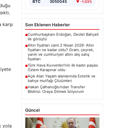
BTC
3050045
▼ -1.03%
unduğu
ıktı.
 karşı
Son Eklenen Haberler
Cumhurbaşkanı Erdoğan, Devlet Bahçeli
■
ile görüştü
Altın fiyatları canlı 2 Nisan 2026: Altın
■
fiyatları ne kadar oldu? Gram, çeyrek,
yarım ve cumhuriyet altını alış satış
fiyatları
​
Türk Hava Kuvvetleri’nin ilk kadın paşası
■
liyete
Özlem Karapınar oldu
Açık Alan Yaşam alanlarında Estetik ve
■
bahçe mutfağı Çözümleri
Hakan Çalhanoğlu’ndan Transfer
■
Bildirisi: Oraya Gitmek İstiyorum
Güncel
k yola