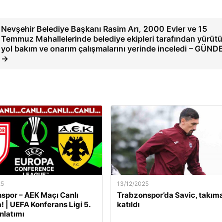
Nevşehir Belediye Başkanı Rasim Arı, 2000 Evler ve 15
Temmuz Mahallelerinde belediye ekipleri tarafından yürüt
yol bakım ve onarım çalışmalarını yerinde inceledi – GÜN
→
25
13/12/2025
por – AEK Maçı Canlı
Trabzonspor’da Savic, takım
! | UEFA Konferans Ligi 5.
katıldı
nlatımı