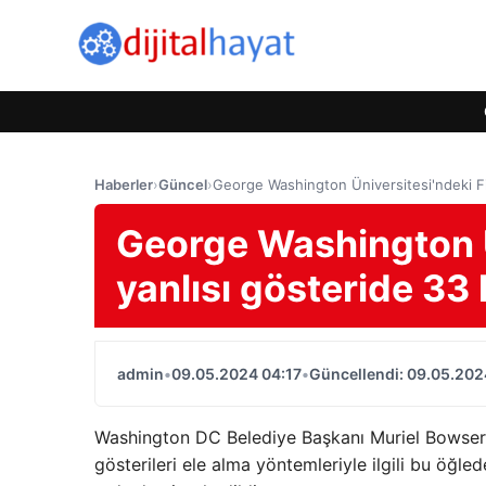
Haberler
›
Güncel
›
George Washington Üniversitesi'ndeki Fili
George Washington Ün
yanlısı gösteride 33 
admin
•
09.05.2024 04:17
•
Güncellendi: 09.05.202
Washington DC Belediye Başkanı Muriel Bowser 
gösterileri ele alma yöntemleriyle ilgili bu öğl