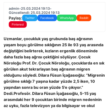
admin
•
25.03.2024 19:13
•
Güncellendi: 25.03.2024 19:13
Paylaş:
Twitter
Facebook
WhatsApp
Reddit
Pinterest
Uzmanlar, çocukluk yaş grubunda baş ağrısının
yaşam boyu görülme sıklığının 25 ile 93 yaş arasında
değiştiğini belirterek, kızların ergenlik döneminde
daha fazla baş ağrısı çektiğini söylüyor. Çocuk
Nöroloğu Prof. Dr. Çocuk Nöroloğu, çocuklarda en sık
görülen akut tekrarlayan baş ağrısının migren
olduğunu söyledi. Dilara Füsun İçağasıoğlu: “Migrenin
görülme sıklığı 7 yaşına kadar yüzde 2,5 iken, 10
yaşından sonra bu oran yüzde 5'e çıkıyor.”
Dedi.
Profesör. Dilara Füsun İçağasıoğlu, 5-15 yaş
arasındaki her 9 çocuktan birinde migren nedeninin
az uyku, fazla televizyon ya da bilgisayar ve okul