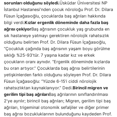
sorunları olduğunu söyledi.
Üsküdar Üniversitesi NP
İstanbul Hastanesi'nden çocuk nöroloğu Prof. Dr. Dilara
Füsun İçağasıoğlu, çocuklarda baş ağrıları hakkında
bilgi verdi.
Kızlar ergenlik döneminde daha fazla baş
ağrısı çekiyor
Baş ağrısının çocukluk yaş grubunda en
sık hastaneye yatmayı gerektiren nörolojik rahatsızlık
olduğunu belirten Prof. Dr. Dilara Füsun İçağasıoğlu,
“Çocukluk çağında baş ağrısının yaşam boyu görülme
sıklığı %25-93'tür. 7 yaşına kadar kız ve erkek
çocukların oranı aynıdır. “Ergenlik döneminde kızlarda
bu oran artıyor.” Çocuklarda baş ağrısı belirtilerinin
yetişkinlerden farklı olduğunu söyleyen Prof. Dr. Dilara
Füsun İçağasıoğlu: “Yüzde 6-15’i ciddi nörolojik
rahatsızlıktan kaynaklanıyor.” Dedi.
Birincil migren ve
gerilim tipi baş ağrıları
Baş ağrılarının sınıflandırılması
2'ye ayrılır; birincil baş ağrıları; Migren, gerilim tipi baş
ağrıları, trigeminal otonomik sefaljiler ve diğer primer
baş ağrısı bozukluklarının bulunduğunu kaydeden Prof.