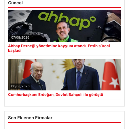
Güncel
07/08/2026
Ahbap Derneği yönetimine kayyum atandı. Fesih süreci
başladı
06/08/2026
Cumhurbaşkanı Erdoğan, Devlet Bahçeli ile görüştü
Son Eklenen Firmalar