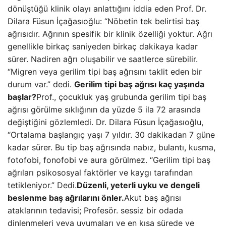
dönüştüğü klinik olayı anlattığını iddia eden Prof. Dr.
Dilara Füsun İçağasıoğlu: “Nöbetin tek belirtisi baş
ağrısıdır. Ağrının spesifik bir klinik özelliği yoktur. Ağrı
genellikle birkaç saniyeden birkaç dakikaya kadar
sürer. Nadiren ağrı oluşabilir ve saatlerce sürebilir.
“Migren veya gerilim tipi baş ağrısını taklit eden bir
durum var.” dedi.
Gerilim tipi baş ağrısı kaç yaşında
başlar?
Prof., çocukluk yaş grubunda gerilim tipi baş
ağrısı görülme sıklığının da yüzde 5 ila 72 arasında
değiştiğini gözlemledi. Dr. Dilara Füsun İçağasıoğlu,
“Ortalama başlangıç ​​yaşı 7 yıldır. 30 dakikadan 7 güne
kadar sürer. Bu tip baş ağrısında nabız, bulantı, kusma,
fotofobi, fonofobi ve aura görülmez. “Gerilim tipi baş
ağrıları psikososyal faktörler ve kaygı tarafından
tetikleniyor.” Dedi.
Düzenli, yeterli uyku ve dengeli
beslenme baş ağrılarını önler.
Akut baş ağrısı
ataklarının tedavisi; Profesör. sessiz bir odada
dinlenmeleri veya uyumaları ve en kısa sürede ve