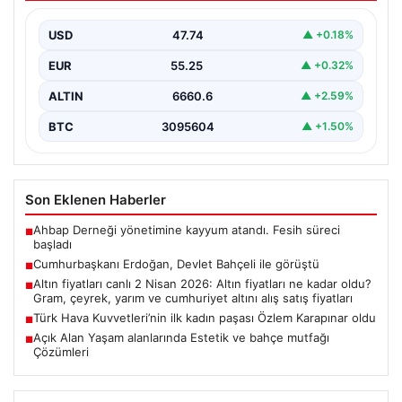
USD
47.74
▲ +0.18%
EUR
55.25
▲ +0.32%
ALTIN
6660.6
▲ +2.59%
BTC
3095604
▲ +1.50%
Son Eklenen Haberler
Ahbap Derneği yönetimine kayyum atandı. Fesih süreci
■
başladı
Cumhurbaşkanı Erdoğan, Devlet Bahçeli ile görüştü
■
Altın fiyatları canlı 2 Nisan 2026: Altın fiyatları ne kadar oldu?
■
Gram, çeyrek, yarım ve cumhuriyet altını alış satış fiyatları
Türk Hava Kuvvetleri’nin ilk kadın paşası Özlem Karapınar oldu
■
Açık Alan Yaşam alanlarında Estetik ve bahçe mutfağı
■
Çözümleri