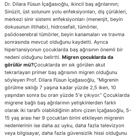
Dr. Dilara Füsun İçağasıoğlu, ikincil baş ağrılarının;
Sinüzit, üst solunum yolu enfeksiyonları, diş çürükleri,
merkezi sinir sistemi enfeksiyonları (menenjit, beyin
dokusunun iltihabı), hidrosefali, tümörler,
psödoserebral tümörler, beyin kanamaları ve travma
sonrasında mevcut olduğunu kaydetti. Ayrıca
hipertansiyonun çocuklarda baş ağrısının önemli bir
nedeni olduğunu belirtti.
Migren çocuklarda da
görülür mü?
Çocuklarda en sık görülen akut
tekrarlayan primer baş ağrısının migren olduğunu
söyleyen Prof. Dilara Füsun İçağasıoğlu, “Migrenin
görülme sıklığı 7 yaşına kadar yüzde 2,5 iken, 10
yaşından sonra bu oran yüzde 5'e çıkıyor.” Çocuklarda
migrene bağlı baş ağrılarının yetişkinlerden farklı
olarak iki taraflı olabildiğinin altını çizen İçağasıoğlu, 5-
15 yaş arası her 9 çocuktan birini etkileyen migrenin
nedenlerinin ise daha az uyku, daha fazla televizyon
veya bilgisayar, daha fazla güvensizlik hissi olduğunu