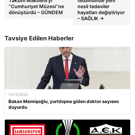
Taksim Maksemi'yi
tedavisinde yeni
“Cumhuriyet Müzesi”ne
nesil tedaviler
dönüştürdü – GÜNDEM
hayatları değiştiriyor
– SAĞLIK →
Tavsiye Edilen Haberler
14/12/2025
Bakan Memişoğlu, yurtdışına giden doktor sayısını
duyurdu