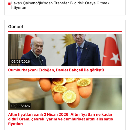
Hakan Çalhanoğlu’ndan Transfer Bildirisi: Oraya Gitmek
■
İstiyorum
Güncel
06/08/2026
Cumhurbaşkanı Erdoğan, Devlet Bahçeli ile görüştü
05/08/2026
Altın fiyatları canlı 2 Nisan 2026: Altın fiyatları ne kadar
oldu? Gram, çeyrek, yarım ve cumhuriyet altını alış satış
fiyatları