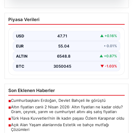
05.08.2026
Altın fiyatları canlı 2 Nisan 2026: Altın
Piyasa Verileri
fiyatları ne kadar oldu? Gram, çeyrek,
yarım ve cumhuriyet altını alış satış
fiyatları
USD
47.71
▲ +0.16%
EUR
55.04
• 0.01%
ALTIN
6548.8
▲ +0.87%
BTC
3050045
▼ -1.03%
Son Eklenen Haberler
Cumhurbaşkanı Erdoğan, Devlet Bahçeli ile görüştü
■
Altın fiyatları canlı 2 Nisan 2026: Altın fiyatları ne kadar oldu?
■
Gram, çeyrek, yarım ve cumhuriyet altını alış satış fiyatları
Türk Hava Kuvvetleri’nin ilk kadın paşası Özlem Karapınar oldu
■
Açık Alan Yaşam alanlarında Estetik ve bahçe mutfağı
■
Çözümleri