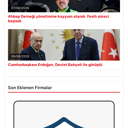
07/08/2026
Ahbap Derneği yönetimine kayyum atandı. Fesih süreci
başladı
06/08/2026
Cumhurbaşkanı Erdoğan, Devlet Bahçeli ile görüştü
Son Eklenen Firmalar