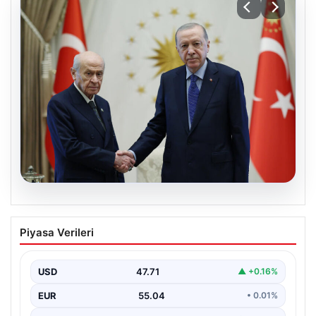
06.08.2026
Cumhurbaşkanı Erdoğan, Devlet
Piyasa Verileri
Bahçeli ile görüştü
USD
47.71
▲ +0.16%
EUR
55.04
• 0.01%