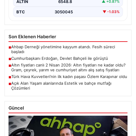
ALTIN
6548.8
▲ +0.87%
BTC
3050045
▼ -1.03%
Son Eklenen Haberler
Ahbap Derneği yönetimine kayyum atandı. Fesih süreci
■
başladı
Cumhurbaşkanı Erdoğan, Devlet Bahçeli ile görüştü
■
Altın fiyatları canlı 2 Nisan 2026: Altın fiyatları ne kadar oldu?
■
Gram, çeyrek, yarım ve cumhuriyet altını alış satış fiyatları
Türk Hava Kuvvetleri’nin ilk kadın paşası Özlem Karapınar oldu
■
Açık Alan Yaşam alanlarında Estetik ve bahçe mutfağı
■
Çözümleri
Güncel