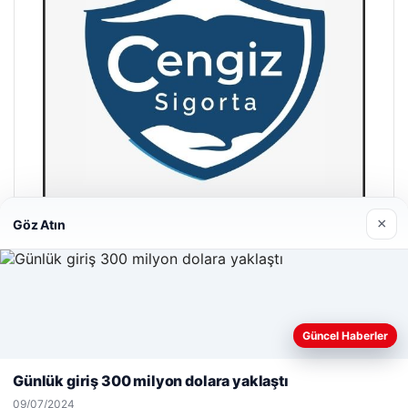
×
Göz Atın
Hastaş Beton
26/05/2026
Web sitemizi nasıl kullandığınızı daha iyi anlayabilmek,
Güncel Haberler
deneyiminizi kişiselleştirmek ve geliştirmek amacıyla çerezler
kullanıyoruz.
Çerez Politikamız
Günlük giriş 300 milyon dolara yaklaştı
Reddet
Kabul Et
09/07/2024