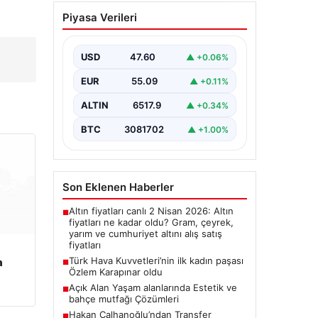
Açık Alan Yaşam
Piyasa Verileri
alanlarında Estetik ve
bahçe mutfağı
Çözümleri
USD
47.60
▲ +0.06%
Günümüzde bahçe sosyal alanlar,
EUR
55.09
▲ +0.11%
konutların en popüler
köşelerinden parçası durumuna
ALTIN
6517.9
▲ +0.34%
ulaşmıştır. Bahçeyle bütünleşik
zaman…
BTC
3081702
▲ +1.00%
Son Eklenen Haberler
Altın fiyatları canlı 2 Nisan 2026: Altın
■
fiyatları ne kadar oldu? Gram, çeyrek,
yarım ve cumhuriyet altını alış satış
fiyatları
Türk Hava Kuvvetleri’nin ilk kadın paşası
a
■
Özlem Karapınar oldu
Açık Alan Yaşam alanlarında Estetik ve
■
bahçe mutfağı Çözümleri
Hakan Çalhanoğlu’ndan Transfer
■