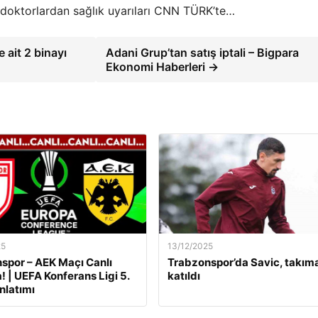
ve doktorlardan sağlık uyarıları CNN TÜRK’te…
e ait 2 binayı
Adani Grup’tan satış iptali – Bigpara
Ekonomi Haberleri →
25
13/12/2025
por – AEK Maçı Canlı
Trabzonspor’da Savic, takım
! | UEFA Konferans Ligi 5.
katıldı
nlatımı