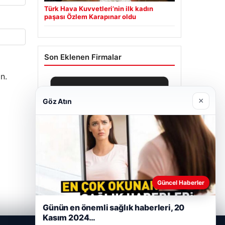
Türk Hava Kuvvetleri’nin ilk kadın
paşası Özlem Karapınar oldu
Son Eklenen Firmalar
n.
×
Göz Atın
Güncel Haberler
Günün en önemli sağlık haberleri, 20
Hastaş Beton
Kasım 2024…
26/05/2026