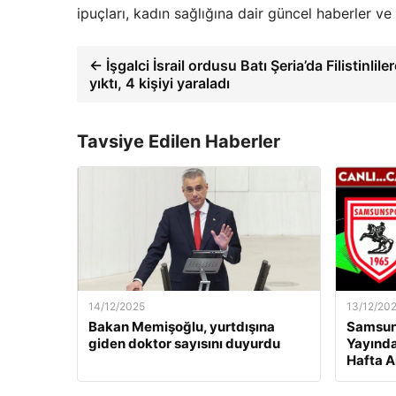
ipuçları, kadın sağlığına dair güncel haberler 
← İşgalci İsrail ordusu Batı Şeria’da Filistinliler
yıktı, 4 kişiyi yaraladı
Tavsiye Edilen Haberler
14/12/2025
13/12/20
Bakan Memişoğlu, yurtdışına
Samsuns
giden doktor sayısını duyurdu
Yayında
Hafta A