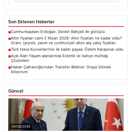
Son Eklenen Haberler
Cumhurbaşkanı Erdoğan, Devlet Bahçeli ile görüştü
■
Altın fiyatları canlı 2 Nisan 2026: Altın fiyatları ne kadar oldu?
■
Gram, çeyrek, yarım ve cumhuriyet altını alış satış fiyatları
Türk Hava Kuvvetleri’nin ilk kadın paşası Özlem Karapınar oldu
■
Açık Alan Yaşam alanlarında Estetik ve bahçe mutfağı
■
Çözümleri
Hakan Çalhanoğlu’ndan Transfer Bildirisi: Oraya Gitmek
■
İstiyorum
Güncel
06/08/2026