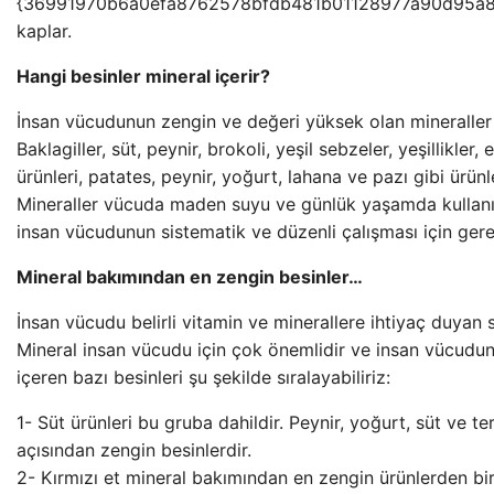
{36991970b6a0efa8762578bfdb481b01128977a90d95a8
kaplar.
Hangi besinler mineral içerir?
İnsan vücudunun zengin ve değeri yüksek olan mineraller b
Baklagiller, süt, peynir, brokoli, yeşil sebzeler, yeşillikler
ürünleri, patates, peynir, yoğurt, lahana ve pazı gibi ürün
Mineraller vücuda maden suyu ve günlük yaşamda kullanıla
insan vücudunun sistematik ve düzenli çalışması için gerek
Mineral bakımından en zengin besinler…
İnsan vücudu belirli vitamin ve minerallere ihtiyaç duyan si
Mineral insan vücudu için çok önemlidir ve insan vücudun
içeren bazı besinleri şu şekilde sıralayabiliriz:
1- Süt ürünleri bu gruba dahildir. Peynir, yoğurt, süt ve te
açısından zengin besinlerdir.
2- Kırmızı et mineral bakımından en zengin ürünlerden bir