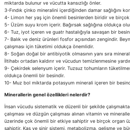
miktarda bulunur ve vücutta kansızlığı önler.
3-Fındık çinko mineralini içerdiğinden damar sağlığını kor
4- Limon her yaş için önemli besinlerden biridir ve birçok 
5- Üzüm suyu krom içerir. Bağırsak sağlığına oldukça olum
6- Tuz, iyot içeren ve guatr hastalığıyla savaşan bir besin
7- Balık ve deniz ürünleri fosfor açısından zengindir. Beyn
çalışması için tüketimi oldukça önemlidir.
8- Soğan doğal bir antibiyotik olmasının yanı sıra minera
İltihabı ortadan kaldırır ve vücudun temizlenmesine yardı
9- Çekirdek selenyum içerir. Tuzsuz tohumların tüketilmes
oldukça önemli bir besindir.
10- Muz bol miktarda potasyum minerali içeren bir besind
Minerallerin genel özellikleri nelerdir?
İnsan vücudu sistematik ve düzenli bir şekilde çalışmakta
çalışması ve düzgün çalışması alınan vitamin ve mineraller
üzerinde çok önemli bir etkiye sahiptir ve birçok organ 
sahiptir. Kas ve sinir sistemi, metabolizma, gelişme ve bü