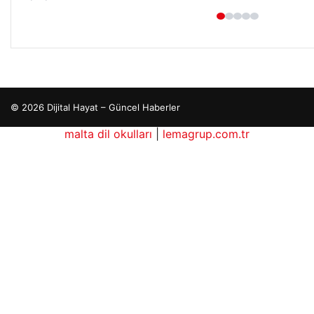
© 2026 Dijital Hayat – Güncel Haberler
malta dil okulları
|
lemagrup.com.tr
o
dhub