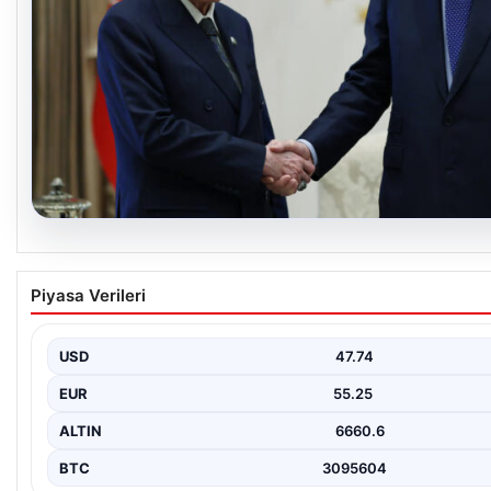
06.08.2026
Cumhurbaşkanı Erdoğan, Devlet Bahçeli ile g
Piyasa Verileri
USD
47.74
EUR
55.25
ALTIN
6660.6
BTC
3095604