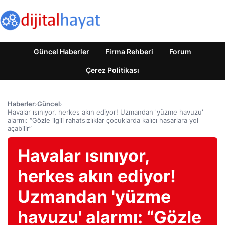
Güncel Haberler
Firma Rehberi
Forum
Çerez Politikası
Haberler
›
Güncel
›
Havalar ısınıyor, herkes akın ediyor! Uzmandan 'yüzme havuzu'
alarmı: “Gözle ilgili rahatsızlıklar çocuklarda kalıcı hasarlara yol
açabilir”
Havalar ısınıyor,
herkes akın ediyor!
Uzmandan 'yüzme
havuzu' alarmı: “Gözle