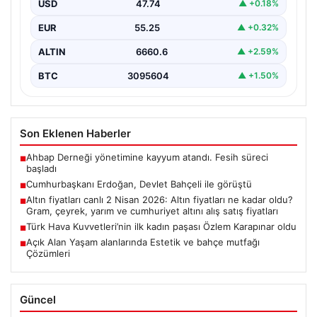
USD
47.74
▲ +0.18%
EUR
55.25
▲ +0.32%
ALTIN
6660.6
▲ +2.59%
BTC
3095604
▲ +1.50%
Son Eklenen Haberler
Ahbap Derneği yönetimine kayyum atandı. Fesih süreci
■
başladı
Cumhurbaşkanı Erdoğan, Devlet Bahçeli ile görüştü
■
Altın fiyatları canlı 2 Nisan 2026: Altın fiyatları ne kadar oldu?
■
Gram, çeyrek, yarım ve cumhuriyet altını alış satış fiyatları
Türk Hava Kuvvetleri’nin ilk kadın paşası Özlem Karapınar oldu
■
Açık Alan Yaşam alanlarında Estetik ve bahçe mutfağı
■
Çözümleri
Güncel