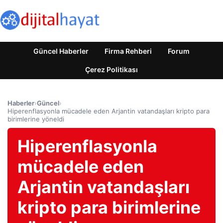
Güncel Haberler
Firma Rehberi
Forum
Çerez Politikası
Haberler
›
Güncel
›
Hiperenflasyonla mücadele eden Arjantin vatandaşları kripto para
birimlerine yöneldi
Hiperenflasyonla
mücadele eden
Arjantin vatandaşları
kripto para birimlerine