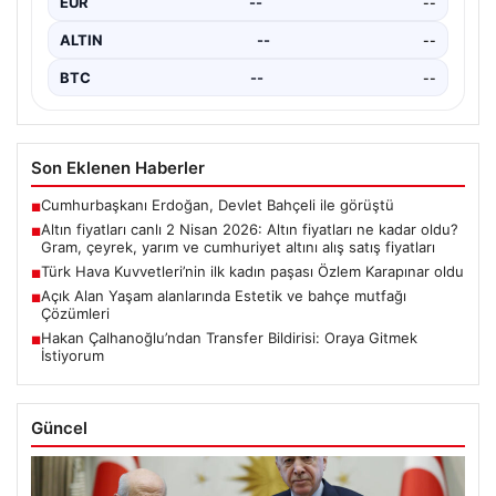
EUR
--
--
ALTIN
--
--
BTC
--
--
Son Eklenen Haberler
Cumhurbaşkanı Erdoğan, Devlet Bahçeli ile görüştü
■
Altın fiyatları canlı 2 Nisan 2026: Altın fiyatları ne kadar oldu?
■
Gram, çeyrek, yarım ve cumhuriyet altını alış satış fiyatları
Türk Hava Kuvvetleri’nin ilk kadın paşası Özlem Karapınar oldu
■
Açık Alan Yaşam alanlarında Estetik ve bahçe mutfağı
■
Çözümleri
Hakan Çalhanoğlu’ndan Transfer Bildirisi: Oraya Gitmek
■
İstiyorum
Güncel