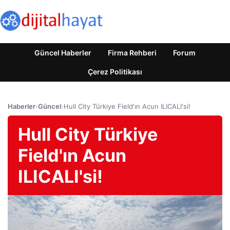
Güncel Haberler
Firma Rehberi
Forum
Çerez Politikası
Haberler
›
Güncel
›
Hull City Türkiye Field'ın Acun ILICALI'si!
Hull City Türkiye
Field'ın Acun
ILICALI'si!