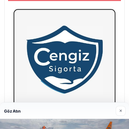
×
Göz Atın
Hastaş Beton