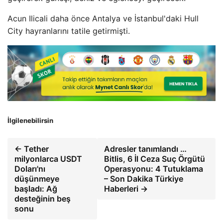
Acun Ilicali daha önce Antalya ve İstanbul'daki Hull
City hayranlarını tatile getirmişti.
İlgilenebilirsin
← Tether
Adresler tanımlandı …
milyonlarca USDT
Bitlis, 6 İl Ceza Suç Örgütü
Doları'nı
Operasyonu: 4 Tutuklama
düşünmeye
– Son Dakika Türkiye
başladı: Ağ
Haberleri →
desteğinin beş
sonu