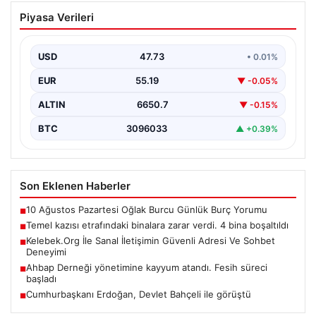
Temel kazısı etrafındaki binalara zarar
Piyasa Verileri
verdi. 4 bina boşaltıldı
USD
47.73
• 0.01%
EUR
55.19
▼ -0.05%
ALTIN
6650.7
▼ -0.15%
BTC
3096033
▲ +0.39%
Son Eklenen Haberler
10 Ağustos Pazartesi Oğlak Burcu Günlük Burç Yorumu
■
Temel kazısı etrafındaki binalara zarar verdi. 4 bina boşaltıldı
■
Kelebek.Org İle Sanal İletişimin Güvenli Adresi Ve Sohbet
■
Deneyimi
Ahbap Derneği yönetimine kayyum atandı. Fesih süreci
■
başladı
Cumhurbaşkanı Erdoğan, Devlet Bahçeli ile görüştü
■